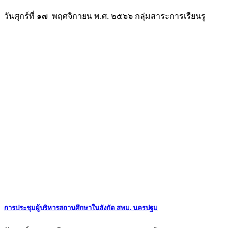
วันศุกร์ที่ ๑๗ พฤศจิกายน พ.ศ. ๒๕๖๖ กลุ่มสาระการเรียนรู
การประชุมผู้บริหารสถานศึกษาในสังกัด สพม. นครปฐม