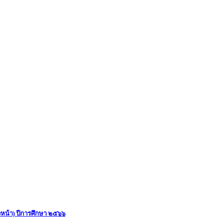
าวหน้า) ปีการศึกษา ๒๕๖๖