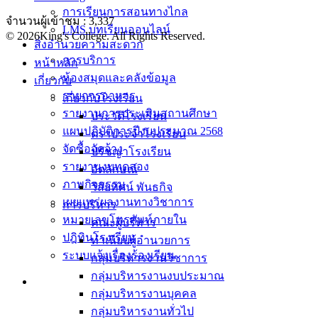
การเรียนการสอนทางไกล
จำนวนผู้เข้าชม :
3,337
LMS บทเรียนออนไลน์
© 2026King's College. All Rights Reserved.
สิ่งอำนวยความสะดวก
การบริการ
หน้าหลัก
ห้องสมุดและคลังข้อมูล
เกี่ยวกับ
รายการอาหาร
เกี่ยวกับโรงเรียน
รายงานการประเมินสถานศึกษา
ประวัติโรงเรียน
แผนปฏิบัติการปีงบประมาณ 2568
ตราประจำโรงเรียน
จัดซื้อจัดจ้าง
ปรัชญาโรงเรียน
รายงานงบทดลอง
อัตลักษณ์
ภาพกิจกรรม
วิสัยทัศน์ พันธกิจ
เผยแพร่ผลงานทางวิชาการ
การบริหาร
หมายเลขโทรศัพท์ภายใน
คณะผู้บริหาร
ปฎิทินโรงเรียน
ทำเนียบผู้อำนวยการ
ระบบแจ้งเรื่องร้องเรียน
กลุ่มบริหารงานวิชาการ
กลุ่มบริหารงานงบประมาณ
กลุ่มบริหารงานบุคคล
กลุ่มบริหารงานทั่วไป