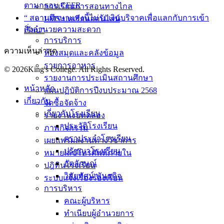
ตามกรอบ CEFR
การเรียนการสอนทางไกล
“ สถานศึกษาแห่งนี้ไม่รับเงินบริจาคเพื่อแลกกับการเข้า
LMS บทเรียนออนไลน์
สิ่งอำนวยความสะดวก
เรียน”
การบริการ
ความเห็นล่าสุด
ห้องสมุดและคลังข้อมูล
รายการอาหาร
© 2026King's College. All Rights Reserved.
รายงานการประเมินสถานศึกษา
หน้าหลัก
แผนปฏิบัติการปีงบประมาณ 2568
เกี่ยวกับ
จัดซื้อจัดจ้าง
เกี่ยวกับโรงเรียน
รายงานงบทดลอง
ประวัติโรงเรียน
ภาพกิจกรรม
ตราประจำโรงเรียน
เผยแพร่ผลงานทางวิชาการ
ปรัชญาโรงเรียน
หมายเลขโทรศัพท์ภายใน
อัตลักษณ์
ปฎิทินโรงเรียน
วิสัยทัศน์ พันธกิจ
ระบบแจ้งเรื่องร้องเรียน
การบริหาร
คณะผู้บริหาร
ทำเนียบผู้อำนวยการ