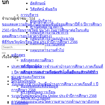
บก
อัตลักษณ์
วิสัยทัศน์ พันธกิจ
การบริหาร
จำนวนผู้เข้าชม :
514
คณะผู้บริหาร
ขอแสดงความยินดี กับนักเรียนชั้นมัธยมศึกษาปีที่ 6 ปีการศึกษา
ทำเนียบผู้อำนวยการ
2565 (นักเรียนราชวิทย์ รุ่น 54) ในการศึกษาต่อในระดับ
กลุ่มบริหารงานวิชาการ
อุดมศึกษา (รอบโควตา/รับตรง)
กลุ่มบริหารงานงบประมาณ
พิธีรับขวัญนักเรียนใหม่ ประจำปีการศึกษา 2566
กลุ่มบริหารงานบุคคล
กลุ่มบริหารงานทั่วไป
หลักสูตร
เรื่องล่าสุด
หลักสูตรสถานศึกษา
หลักสูตรผู้นำ
ประกาศ เรื่อง เอกสารชำระค่าบำรุงการศึกษา ภาคเรียนที่
หลักสูตรแผนการเรียนเทคโนโลยีและการจัดการ
1 ปีการศึกษา 2568 สำหรับนักเรียนชั้นมัธยมศึกษาปีที่ 1
ข่าวสารและกิจกรรม
และ 4
นักเรียนปัจจุบัน
ใบแจ้งการชำระเงินเพื่อบำรุงการศึกษา ภาคเรียนที่ 1 ปี
ห้องสมุดและคลังข้อมูล
การศึกษา 2568
ตรวจสอบผลการเรียน
ระบบรับสมัครนักเรียน Online ประจำปีการศึกษา 2568
ชมรม KC Channel
การทดสอบออนไลน์วัดความสามารถด้านภาษาอังกฤษ
E-Learning