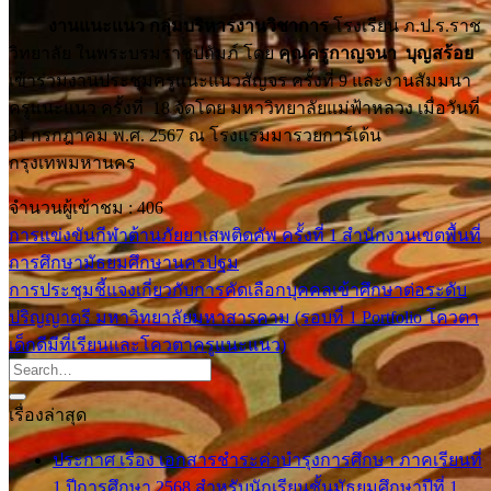
งานแนะแนว กลุ่มบริหารงานวิชาการ
โรงเรียน ภ.ป.ร.ราช
วิทยาลัย ในพระบรมราชูปถัมภ์ โดย
คุณครูกาญจนา บุญสร้อย
เข้าร่วมงานประชุมครูแนะแนวสัญจร ครั้งที่ 9 และงานสัมมนา
ครูแนะแนว ครั้งที่ 18 จัดโดย มหาวิทยาลัยแม่ฟ้าหลวง เมื่อวันที่
31 กรกฎาคม พ.ศ. 2567 ณ โรงแรมมารวยการ์เด้น
กรุงเทพมหานคร
จำนวนผู้เข้าชม :
406
การแข่งขันกีฬาต้านภัยยาเสพติดคัพ ครั้งที่ 1 สำนักงานเขตพื้นที่
การศึกษามัธยมศึกษานครปฐม
การประชุมชี้แจงเกี่ยวกับการคัดเลือกบุคคลเข้าศึกษาต่อระดับ
ปริญญาตรี มหาวิทยาลัยมหาสารคาม (รอบที่ 1 Portfolio โควตา
เด็กดีมีที่เรียนและโควตาครูแนะแนว)
เรื่องล่าสุด
ประกาศ เรื่อง เอกสารชำระค่าบำรุงการศึกษา ภาคเรียนที่
1 ปีการศึกษา 2568 สำหรับนักเรียนชั้นมัธยมศึกษาปีที่ 1