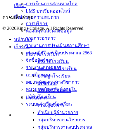
การเรียนการสอนทางไกล
เรียน”
LMS บทเรียนออนไลน์
สิ่งอำนวยความสะดวก
ความเห็นล่าสุด
การบริการ
© 2026King's College. All Rights Reserved.
ห้องสมุดและคลังข้อมูล
รายการอาหาร
หน้าหลัก
รายงานการประเมินสถานศึกษา
เกี่ยวกับ
แผนปฏิบัติการปีงบประมาณ 2568
เกี่ยวกับโรงเรียน
จัดซื้อจัดจ้าง
ประวัติโรงเรียน
รายงานงบทดลอง
ตราประจำโรงเรียน
ภาพกิจกรรม
ปรัชญาโรงเรียน
เผยแพร่ผลงานทางวิชาการ
อัตลักษณ์
หมายเลขโทรศัพท์ภายใน
วิสัยทัศน์ พันธกิจ
ปฎิทินโรงเรียน
การบริหาร
ระบบแจ้งเรื่องร้องเรียน
คณะผู้บริหาร
ทำเนียบผู้อำนวยการ
กลุ่มบริหารงานวิชาการ
กลุ่มบริหารงานงบประมาณ