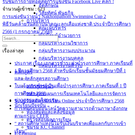
รับชมการถ่ายทอดสดการแข่งขัน Facebook Live คลิก !
อัตลักษณ์
จำนวนผู้เข้าชม :
623
วิสัยทัศน์ พันธกิจ
การแข่งขันว่ายน้ำ Nakhonpathom Swimming Cup 2
การบริหาร
พิธีวันคล้ายวันสถาปนาคณะลูกเสือแห่งชาติ ประจำปีการศึกษา
คณะผู้บริหาร
2566 (1 กรกฎาคม 2566)
ทำเนียบผู้อำนวยการ
กลุ่มบริหารงานวิชาการ
กลุ่มบริหารงานงบประมาณ
เรื่องล่าสุด
กลุ่มบริหารงานบุคคล
ประกาศ เรื่อง เอกสารชำระค่าบำรุงการศึกษา ภาคเรียนที่
กลุ่มบริหารงานทั่วไป
1 ปีการศึกษา 2568 สำหรับนักเรียนชั้นมัธยมศึกษาปีที่ 1
หลักสูตร
และ 4
หลักสูตรสถานศึกษา
ใบแจ้งการชำระเงินเพื่อบำรุงการศึกษา ภาคเรียนที่ 1 ปี
หลักสูตรผู้นำ
การศึกษา 2568
หลักสูตรแผนการเรียนเทคโนโลยีและการจัดการ
ข่าวสารและกิจกรรม
ระบบรับสมัครนักเรียน Online ประจำปีการศึกษา 2568
นักเรียนปัจจุบัน
การทดสอบออนไลน์วัดความสามารถด้านภาษาอังกฤษ
ห้องสมุดและคลังข้อมูล
ตามกรอบ CEFR
ตรวจสอบผลการเรียน
“ สถานศึกษาแห่งนี้ไม่รับเงินบริจาคเพื่อแลกกับการเข้า
ชมรม KC Channel
เรียน”
E-Learning