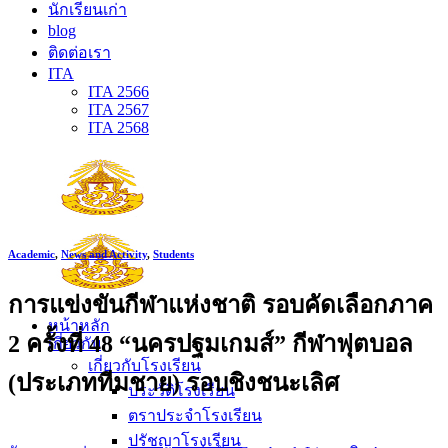
นักเรียนเก่า
blog
ติดต่อเรา
ITA
ITA 2566
ITA 2567
ITA 2568
Academic
,
News and Activity
,
Students
การแข่งขันกีฬาแห่งชาติ รอบคัดเลือกภาค
หน้าหลัก
2 ครั้งที่ 48 “นครปฐมเกมส์” กีฬาฟุตบอล
เกี่ยวกับ
เกี่ยวกับโรงเรียน
(ประเภททีมชาย) รอบชิงชนะเลิศ
ประวัติโรงเรียน
ตราประจำโรงเรียน
ปรัชญาโรงเรียน