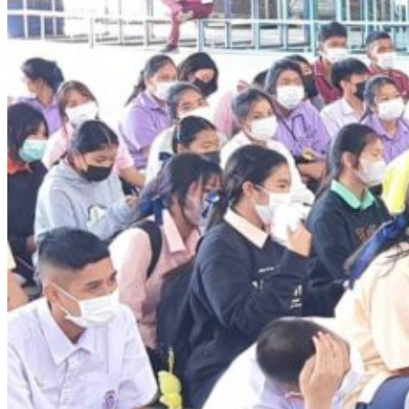
รายการอาหาร
รายงานการประเมินสถานศึกษา
แผนปฏิบัติการปีงบประมาณ 2568
จัดซื้อจัดจ้าง
รายงานงบทดลอง
ภาพกิจกรรม
เผยแพร่ผลงานทางวิชาการ
หมายเลขโทรศัพท์ภายใน
ปฎิทินโรงเรียน
ระบบแจ้งเรื่องร้องเรียน