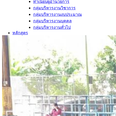
ทำเนียบผู้อำนวยการ
กลุ่มบริหารงานวิชาการ
กลุ่มบริหารงานงบประมาณ
กลุ่มบริหารงานบุคคล
กลุ่มบริหารงานทั่วไป
หลักสูตร
หลักสูตรสถานศึกษา
หลักสูตรผู้นำ
หลักสูตรแผนการเรียนเทคโนโลยีและการจัดการ
ข่าวสารและกิจกรรม
นักเรียนปัจจุบัน
ห้องสมุดและคลังข้อมูล
ตรวจสอบผลการเรียน
ชมรม KC Channel
E-Learning
การเรียนการสอนทางไกล
LMS บทเรียนออนไลน์
สิ่งอำนวยความสะดวก
การบริการ
ห้องสมุดและคลังข้อมูล