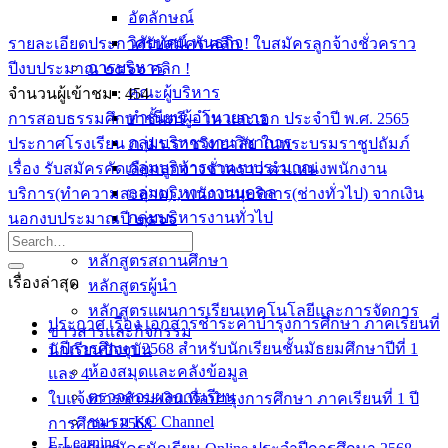
อัตลักษณ์
วิสัยทัศน์ พันธกิจ
รายละเอียดประกาศรับสมัคร คลิก !
ใบสมัครลูกจ้างชั่วคราว
การบริหาร
ปีงบประมาณ ๒๕๖๖ คลิก !
คณะผู้บริหาร
จำนวนผู้เข้าชม :
454
ทำเนียบผู้อำนวยการ
การสอบธรรมศึกษาชั้นตรี – โท และเอก ประจำปี พ.ศ. 2565
กลุ่มบริหารงานวิชาการ
ประกาศโรงเรียน ภ.ป.ร.ราชวิทยาลัย ในพระบรมราชูปถัมภ์
กลุ่มบริหารงานงบประมาณ
เรื่อง รับสมัครคัดเลือกลูกจ้างชั่วคราว ตำแหน่งพนักงาน
กลุ่มบริหารงานบุคคล
บริการ(ทำความสะอาด) , พนักงานบริการ(ช่างทั่วไป) จากเงิน
กลุ่มบริหารงานทั่วไป
นอกงบประมาณปี ๒๕๖๖
หลักสูตร
หลักสูตรสถานศึกษา
เรื่องล่าสุด
หลักสูตรผู้นำ
หลักสูตรแผนการเรียนเทคโนโลยีและการจัดการ
ประกาศ เรื่อง เอกสารชำระค่าบำรุงการศึกษา ภาคเรียนที่
ข่าวสารและกิจกรรม
1 ปีการศึกษา 2568 สำหรับนักเรียนชั้นมัธยมศึกษาปีที่ 1
นักเรียนปัจจุบัน
ห้องสมุดและคลังข้อมูล
และ 4
ตรวจสอบผลการเรียน
ใบแจ้งการชำระเงินเพื่อบำรุงการศึกษา ภาคเรียนที่ 1 ปี
ชมรม KC Channel
การศึกษา 2568
E-Learning