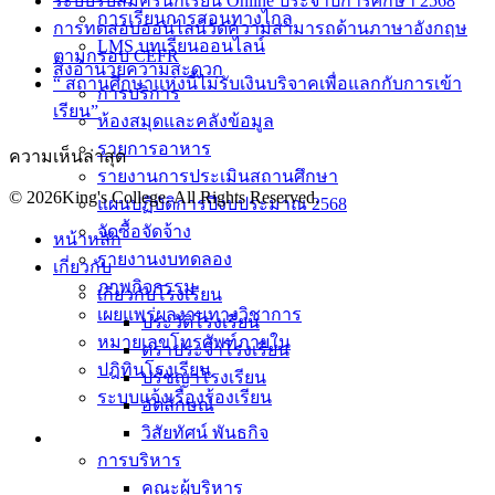
ระบบรับสมัครนักเรียน Online ประจำปีการศึกษา 2568
การเรียนการสอนทางไกล
การทดสอบออนไลน์วัดความสามารถด้านภาษาอังกฤษ
LMS บทเรียนออนไลน์
ตามกรอบ CEFR
สิ่งอำนวยความสะดวก
“ สถานศึกษาแห่งนี้ไม่รับเงินบริจาคเพื่อแลกกับการเข้า
การบริการ
เรียน”
ห้องสมุดและคลังข้อมูล
รายการอาหาร
ความเห็นล่าสุด
รายงานการประเมินสถานศึกษา
© 2026King's College. All Rights Reserved.
แผนปฏิบัติการปีงบประมาณ 2568
จัดซื้อจัดจ้าง
หน้าหลัก
รายงานงบทดลอง
เกี่ยวกับ
ภาพกิจกรรม
เกี่ยวกับโรงเรียน
เผยแพร่ผลงานทางวิชาการ
ประวัติโรงเรียน
หมายเลขโทรศัพท์ภายใน
ตราประจำโรงเรียน
ปฎิทินโรงเรียน
ปรัชญาโรงเรียน
ระบบแจ้งเรื่องร้องเรียน
อัตลักษณ์
วิสัยทัศน์ พันธกิจ
การบริหาร
คณะผู้บริหาร