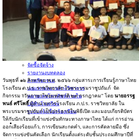
การเรียนการสอนทางไกล
LMS บทเรียนออนไลน์
สิ่งอำนวยความสะดวก
การบริการ
ห้องสมุดและคลังข้อมูล
รายการอาหาร
รายงานการประเมินสถานศึกษา
แผนปฏิบัติการปีงบประมาณ 2568
จัดซื้อจัดจ้าง
รายงานงบทดลอง
วันพุธที่ ๑๖ สิงหาคม พ.ศ. ๒๕๖๖ กลุ่มสาระการเรียนรู้ภาษาไทย
ภาพกิจกรรม
โรงเรียน ภ.ป.ร. ราชวิทยาลัย ในพระบรมราชูปถัมภ์ จัด
เผยแพร่ผลงานทางวิชาการ
กิจกรรม “วันภาษาไทยแห่งชาติ ๒๙ กรกฎาคม” โดย
นายอรรฐ
หมายเลขโทรศัพท์ภายใน
พนธ์ ศรีโพธิ์
ผู้อำนวยการโรงเรียน ภ.ป.ร. ราชวิทยาลัย ใน
ปฎิทินโรงเรียน
พระบรมราชูปถัมภ์ เป็นประธานในพิธีเปิด และมอบเกียรติบัตร
ระบบแจ้งเรื่องร้องเรียน
ให้กับนักเรียนที่เข้าแข่งขันทักษะทางภาษาไทย ได้แก่ การอ่าน
ออกเสียงร้อยแก้ว, การเขียนสะกดคำ, และการคัดลายมือ ซึ่ง
จัดการแข่งขันคัดเลือก นักเรียนตั้งแต่ระดับชั้นประถมศึกษาปีที่