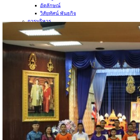
อัตลักษณ์
วิสัยทัศน์ พันธกิจ
การบริหาร
คณะผู้บริหาร
ทำเนียบผู้อำนวยการ
กลุ่มบริหารงานวิชาการ
กลุ่มบริหารงานงบประมาณ
กลุ่มบริหารงานบุคคล
กลุ่มบริหารงานทั่วไป
หลักสูตร
หลักสูตรสถานศึกษา
หลักสูตรผู้นำ
หลักสูตรแผนการเรียนเทคโนโลยีและการจัดการ
ข่าวสารและกิจกรรม
นักเรียนปัจจุบัน
ห้องสมุดและคลังข้อมูล
ตรวจสอบผลการเรียน
ชมรม KC Channel
E-Learning