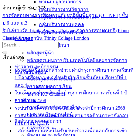
ทำเนียบผู้อำนวยการ
จำนวนผู้เข้าชม :
372
กลุ่มบริหารงานวิชาการ
การจัดสอบทางการศึกษาระดับชาติขั้นพื้นฐาน (O – NET) ชั้น
กลุ่มบริหารงานงบประมาณ
ป.6 และ ม.3
กลุ่มบริหารงานบุคคล
รับโล่รางวัล Trinity Awards Thailand จากการสอบดนตรี (Piano
กลุ่มบริหารงานทั่วไป
Classic) จากสถาบัน Trinity Collage London
หลักสูตร
หลักสูตรสถานศึกษา
หลักสูตรผู้นำ
เรื่องล่าสุด
หลักสูตรแผนการเรียนเทคโนโลยีและการจัดการ
ข่าวสารและกิจกรรม
ประกาศ เรื่อง เอกสารชำระค่าบำรุงการศึกษา ภาคเรียนที่
นักเรียนปัจจุบัน
1 ปีการศึกษา 2568 สำหรับนักเรียนชั้นมัธยมศึกษาปีที่ 1
ห้องสมุดและคลังข้อมูล
และ 4
ตรวจสอบผลการเรียน
ใบแจ้งการชำระเงินเพื่อบำรุงการศึกษา ภาคเรียนที่ 1 ปี
ชมรม KC Channel
การศึกษา 2568
E-Learning
การเรียนการสอนทางไกล
ระบบรับสมัครนักเรียน Online ประจำปีการศึกษา 2568
LMS บทเรียนออนไลน์
การทดสอบออนไลน์วัดความสามารถด้านภาษาอังกฤษ
สิ่งอำนวยความสะดวก
ตามกรอบ CEFR
การบริการ
“ สถานศึกษาแห่งนี้ไม่รับเงินบริจาคเพื่อแลกกับการเข้า
ห้องสมุดและคลังข้อมูล