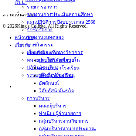
เรียน”
รายการอาหาร
รายงานการประเมินสถานศึกษา
ความเห็นล่าสุด
แผนปฏิบัติการปีงบประมาณ 2568
© 2026King's College. All Rights Reserved.
จัดซื้อจัดจ้าง
รายงานงบทดลอง
หน้าหลัก
ภาพกิจกรรม
เกี่ยวกับ
เผยแพร่ผลงานทางวิชาการ
เกี่ยวกับโรงเรียน
หมายเลขโทรศัพท์ภายใน
ประวัติโรงเรียน
ปฎิทินโรงเรียน
ตราประจำโรงเรียน
ระบบแจ้งเรื่องร้องเรียน
ปรัชญาโรงเรียน
อัตลักษณ์
วิสัยทัศน์ พันธกิจ
การบริหาร
คณะผู้บริหาร
ทำเนียบผู้อำนวยการ
กลุ่มบริหารงานวิชาการ
กลุ่มบริหารงานงบประมาณ