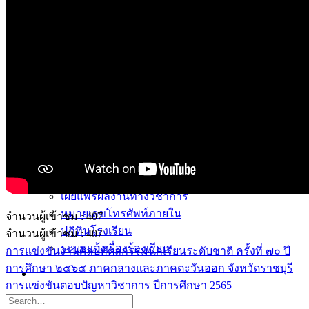
การเรียนการสอนทางไกล
LMS บทเรียนออนไลน์
สิ่งอำนวยความสะดวก
การบริการ
ห้องสมุดและคลังข้อมูล
รายการอาหาร
รายงานการประเมินสถานศึกษา
แผนปฏิบัติการปีงบประมาณ 2568
จัดซื้อจัดจ้าง
รายงานงบทดลอง
ภาพกิจกรรม
เผยแพร่ผลงานทางวิชาการ
หมายเลขโทรศัพท์ภายใน
จำนวนผู้เข้าชม :
407
ปฎิทินโรงเรียน
จำนวนผู้เข้าชม :
407
ระบบแจ้งเรื่องร้องเรียน
การแข่งขันงานศิลปหัตถกรรมนักเรียนระดับชาติ ครั้งที่ ๗๐ ปี
การศึกษา ๒๕๖๕ ภาคกลางและภาคตะวันออก จังหวัดราชบุรี
การแข่งขันตอบปัญหาวิชาการ ปีการศึกษา 2565