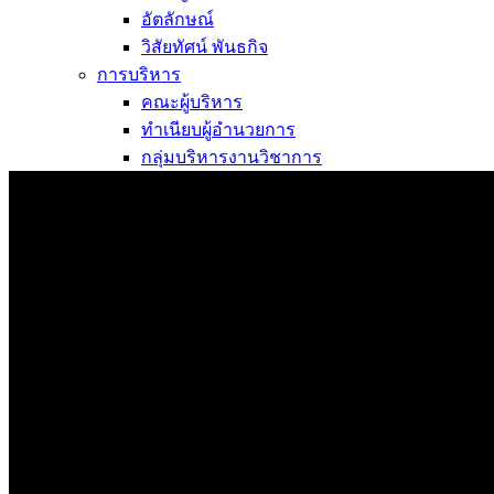
อัตลักษณ์
วิสัยทัศน์ พันธกิจ
การบริหาร
คณะผู้บริหาร
ทำเนียบผู้อำนวยการ
กลุ่มบริหารงานวิชาการ
กลุ่มบริหารงานงบประมาณ
กลุ่มบริหารงานบุคคล
กลุ่มบริหารงานทั่วไป
หลักสูตร
หลักสูตรสถานศึกษา
หลักสูตรผู้นำ
หลักสูตรแผนการเรียนเทคโนโลยีและการจัดการ
ข่าวสารและกิจกรรม
นักเรียนปัจจุบัน
ห้องสมุดและคลังข้อมูล
ตรวจสอบผลการเรียน
ชมรม KC Channel
E-Learning