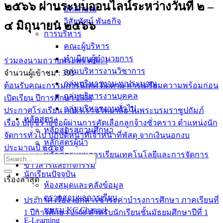
๒๕๖๖ ผ่านระบบออนไลน์ระหว่างวันที่ ๒ –
อัตลักษณ์
วิสัยทัศน์ พันธกิจ
๔ มิถุนายน ๒๕๖๖
การบริหาร
คณะผู้บริหาร
ทำเนียบผู้อำนวยการ
ร่วมลงนามถวายพระพร คลิก !
กลุ่มบริหารงานวิชาการ
จำนวนผู้เข้าชม :
393
กลุ่มบริหารงานงบประมาณ
ต้อนรับคณะกรรมการนิเทศ ติดตาม การเตรียมความพร้อมก่อน
กลุ่มบริหารงานบุคคล
เปิดเรียน ปีการศึกษา 2566
กลุ่มบริหารงานทั่วไป
ประกาศโรงเรียน ภ.ป.ร.ราชวิทยาลัย ในพระบรมราชูปถัมภ์
หลักสูตร
เรื่อง บัญชีรายชื่อผู้ผ่านการคัดเลือกลูกจ้างชั่วคราว ตำแหน่งนัก
หลักสูตรสถานศึกษา
จัดการทั่วไป ปฏิบัติหน้าที่เจ้าหน้าที่พัสดุ จากเงินนอกงบ
หลักสูตรผู้นำ
ประมาณปี ๒๕๖๖
หลักสูตรแผนการเรียนเทคโนโลยีและการจัดการ
ข่าวสารและกิจกรรม
นักเรียนปัจจุบัน
เรื่องล่าสุด
ห้องสมุดและคลังข้อมูล
ตรวจสอบผลการเรียน
ประกาศ เรื่อง เอกสารชำระค่าบำรุงการศึกษา ภาคเรียนที่
ชมรม KC Channel
1 ปีการศึกษา 2568 สำหรับนักเรียนชั้นมัธยมศึกษาปีที่ 1
E-Learning