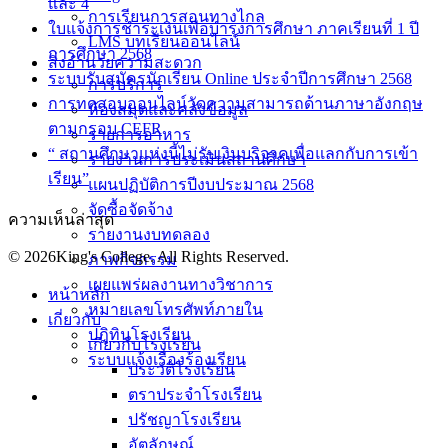
และ 4
การเรียนการสอนทางไกล
ใบแจ้งการชำระเงินเพื่อบำรุงการศึกษา ภาคเรียนที่ 1 ปี
LMS บทเรียนออนไลน์
การศึกษา 2568
สิ่งอำนวยความสะดวก
ระบบรับสมัครนักเรียน Online ประจำปีการศึกษา 2568
การบริการ
การทดสอบออนไลน์วัดความสามารถด้านภาษาอังกฤษ
ห้องสมุดและคลังข้อมูล
ตามกรอบ CEFR
รายการอาหาร
“ สถานศึกษาแห่งนี้ไม่รับเงินบริจาคเพื่อแลกกับการเข้า
รายงานการประเมินสถานศึกษา
เรียน”
แผนปฏิบัติการปีงบประมาณ 2568
จัดซื้อจัดจ้าง
ความเห็นล่าสุด
รายงานงบทดลอง
© 2026King's College. All Rights Reserved.
ภาพกิจกรรม
เผยแพร่ผลงานทางวิชาการ
หน้าหลัก
หมายเลขโทรศัพท์ภายใน
เกี่ยวกับ
ปฎิทินโรงเรียน
เกี่ยวกับโรงเรียน
ระบบแจ้งเรื่องร้องเรียน
ประวัติโรงเรียน
ตราประจำโรงเรียน
ปรัชญาโรงเรียน
อัตลักษณ์