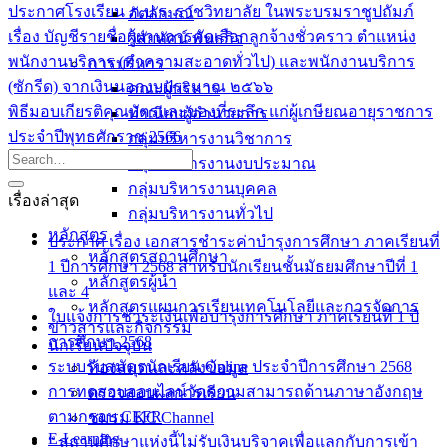
ประกาศโรงเรียน ภ.ป.ร. ราชวิทยาลัย ในพระบรมราชูปถัมภ์
อัตลักษณ์
เรื่อง บัญชีรายชื่อผู้ผ่านการคัดเลือกลูกจ้างชั่วคราว ตำแหน่ง
วิสัยทัศน์ พันธกิจ
พนักงานบริการ (ทำความสะอาดทั่วไป) และพนักงานบริการ
การบริหาร
(ซักรีด) จากเงินนอกงบประมาณ ๒๕๖๖
คณะผู้บริหาร
พิธีมอบเกียรติคุณบัตรและของที่ระลึก แก่ผู้เกษียณอายุราชการ
ทำเนียบผู้อำนวยการ
ประจำปีพุทธศักราช 2566
กลุ่มบริหารงานวิชาการ
กลุ่มบริหารงานงบประมาณ
กลุ่มบริหารงานบุคคล
เรื่องล่าสุด
กลุ่มบริหารงานทั่วไป
หลักสูตร
ประกาศ เรื่อง เอกสารชำระค่าบำรุงการศึกษา ภาคเรียนที่
หลักสูตรสถานศึกษา
1 ปีการศึกษา 2568 สำหรับนักเรียนชั้นมัธยมศึกษาปีที่ 1
หลักสูตรผู้นำ
และ 4
หลักสูตรแผนการเรียนเทคโนโลยีและการจัดการ
ใบแจ้งการชำระเงินเพื่อบำรุงการศึกษา ภาคเรียนที่ 1 ปี
ข่าวสารและกิจกรรม
การศึกษา 2568
นักเรียนปัจจุบัน
ระบบรับสมัครนักเรียน Online ประจำปีการศึกษา 2568
ห้องสมุดและคลังข้อมูล
การทดสอบออนไลน์วัดความสามารถด้านภาษาอังกฤษ
ตรวจสอบผลการเรียน
ตามกรอบ CEFR
ชมรม KC Channel
E-Learning
“ สถานศึกษาแห่งนี้ไม่รับเงินบริจาคเพื่อแลกกับการเข้า