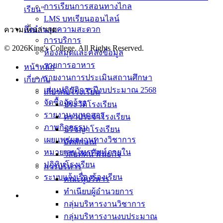
การเรียนการสอนทางไกล
เรียน”
LMS บทเรียนออนไลน์
สิ่งอำนวยความสะดวก
ความเห็นล่าสุด
การบริการ
© 2026King's College. All Rights Reserved.
ห้องสมุดและคลังข้อมูล
รายการอาหาร
หน้าหลัก
รายงานการประเมินสถานศึกษา
เกี่ยวกับ
แผนปฏิบัติการปีงบประมาณ 2568
เกี่ยวกับโรงเรียน
จัดซื้อจัดจ้าง
ประวัติโรงเรียน
รายงานงบทดลอง
ตราประจำโรงเรียน
ภาพกิจกรรม
ปรัชญาโรงเรียน
เผยแพร่ผลงานทางวิชาการ
อัตลักษณ์
หมายเลขโทรศัพท์ภายใน
วิสัยทัศน์ พันธกิจ
ปฎิทินโรงเรียน
การบริหาร
ระบบแจ้งเรื่องร้องเรียน
คณะผู้บริหาร
ทำเนียบผู้อำนวยการ
กลุ่มบริหารงานวิชาการ
กลุ่มบริหารงานงบประมาณ