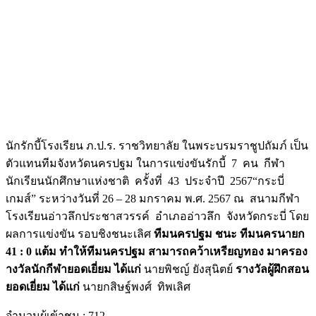
นักรักบี้โรงเรียน ภ.ป.ร. ราชวิทยาลัย ในพระบรมราชูปถัมภ์ เป็น
ตัวแทนทีมจังหวัดนครปฐม ในการแข่งขันรักบี้ 7 คน กีฬา
นักเรียนนักศึกษาแห่งชาติ ครั้งที่ 43 ประจำปี 2567“กระบี่
เกมส์” ระหว่างวันที่ 26 – 28 มกราคม พ.ศ. 2567 ณ สนามกีฬา
โรงเรียนอ่าวลึกประชาสวรรค์ อำเภออ่าวลึก จังหวัดกระบี่ โดย
ผลการแข่งขัน รอบชิงชนะเลิศ
ทีมนครปฐม ชนะ ทีมนครนายก
41 : 0 แต้ม ทำให้ทีมนครปฐม สามารถคว้าเหรียญทอง มาครอง
างวัลนักกีฬายอดเยี่ยม ได้แก่
นายพิชญ์ ยังสุนิตย์
รางวัลผู้ฝึกสอน
ยอดเยี่ยม ได้แก่
นายกสิษฐ์พงศ์ ทิพเลิศ
จำนวนผู้เข้าชม :
712