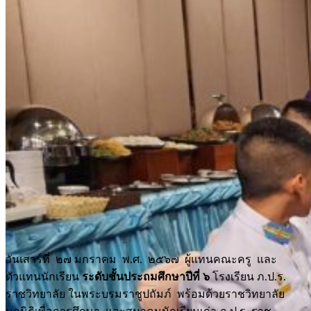
วันเสาร์ที่ ๒๗ มกราคม พ.ศ. ๒๕๖๗ ผู้แทนคณะครู และ
ตัวแทนนักเรียน
ระดับชั้นประถมศึกษาปีที่ ๖
โรงเรียน ภ.ป.ร.
ราชวิทยาลัย ในพระบรมราชูปถัมภ์ พร้อมด้วยราชวิทยาลัย