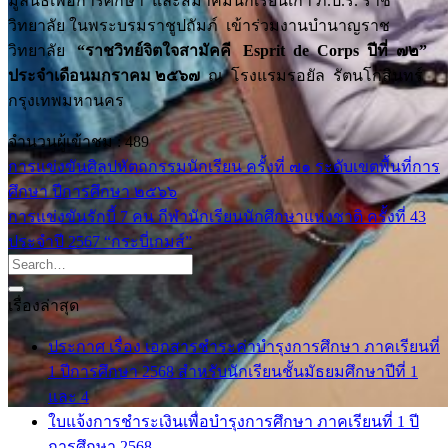
มูลนิธิเพื่อการศึกษา และสมาคมนักเรียนเก่า ภ.ป.ร. ราช
วิทยาลัย ในพระบรมราชูปถัมภ์ เข้าร่วมงานบำนาญราช
วิทยาลัย
“ราชวิทย์จิตใจสามัคคี
Esprit de Corps ปีที่ ๗๒”
ประจำเดือนมกราคม ๒๕๖๗
ณ โรงแรมรอยัล รัตนโกสินทร์
กรุงเทพมหานคร
จำนวนผู้เข้าชม :
489
การแข่งขันศิลปหัตถกรรมนักเรียน ครั้งที่ ๗๑ ระดับเขตพื้นที่การ
ศึกษา ปีการศึกษา ๒๕๖๖
การแข่งขันรักบี้ 7 คน กีฬานักเรียนนักศึกษาแห่งชาติ ครั้งที่ 43
ประจำปี 2567 “กระบี่เกมส์”
เรื่องล่าสุด
ประกาศ เรื่อง เอกสารชำระค่าบำรุงการศึกษา ภาคเรียนที่
1 ปีการศึกษา 2568 สำหรับนักเรียนชั้นมัธยมศึกษาปีที่ 1
และ 4
ใบแจ้งการชำระเงินเพื่อบำรุงการศึกษา ภาคเรียนที่ 1 ปี
การศึกษา 2568