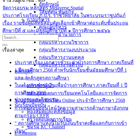
จำนวนผู้เข้าชม :
469
อัตลักษณ์
จัดการอบรม หลักสูตร Metaverse Spatial
วิสัยทัศน์ พันธกิจ
ประกาศโรงเรียน ภ.ป.ร. ราชวิทยาลัย ในพระบรมราชูปถัมภ์
การบริหาร
เรื่อง รายชื่อผู้มีสิทธิ์สอบคัดเลือกเข้าศึกษาต่อระดับชั้นประถม
คณะผู้บริหาร
ศึกษาปีที่ ๕ และมัธยมศึกษาปีที่ ๑ ปีการศึกษา ๒๕๖๖
ทำเนียบผู้อำนวยการ
กลุ่มบริหารงานวิชาการ
กลุ่มบริหารงานงบประมาณ
เรื่องล่าสุด
กลุ่มบริหารงานบุคคล
ประกาศ เรื่อง เอกสารชำระค่าบำรุงการศึกษา ภาคเรียนที่
กลุ่มบริหารงานทั่วไป
1 ปีการศึกษา 2568 สำหรับนักเรียนชั้นมัธยมศึกษาปีที่ 1
หลักสูตร
และ 4
หลักสูตรสถานศึกษา
ใบแจ้งการชำระเงินเพื่อบำรุงการศึกษา ภาคเรียนที่ 1 ปี
หลักสูตรผู้นำ
การศึกษา 2568
หลักสูตรแผนการเรียนเทคโนโลยีและการจัดการ
ข่าวสารและกิจกรรม
ระบบรับสมัครนักเรียน Online ประจำปีการศึกษา 2568
นักเรียนปัจจุบัน
การทดสอบออนไลน์วัดความสามารถด้านภาษาอังกฤษ
ห้องสมุดและคลังข้อมูล
ตามกรอบ CEFR
ตรวจสอบผลการเรียน
“ สถานศึกษาแห่งนี้ไม่รับเงินบริจาคเพื่อแลกกับการเข้า
ชมรม KC Channel
เรียน”
E-Learning