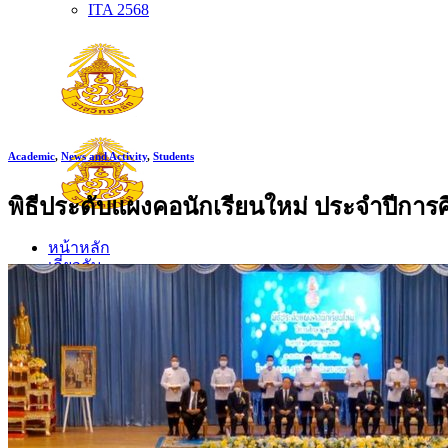
ITA 2568
Academic
,
News and Activity
,
Students
พิธีประดับแผงคอนักเรียนใหม่ ประจำปีกา
หน้าหลัก
เกี่ยวกับ
เกี่ยวกับโรงเรียน
ประวัติโรงเรียน
ตราประจำโรงเรียน
ปรัชญาโรงเรียน
อัตลักษณ์
วิสัยทัศน์ พันธกิจ
การบริหาร