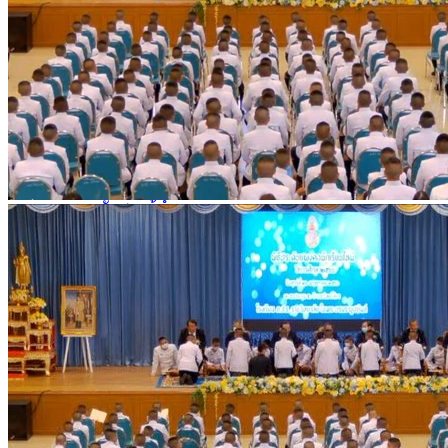
คณะผู้บริหาร
ทำเนียบผู้อำนวยการ
กลุ่มบริหารงานวิชาการ
กลุ่มบริหารงานงบประมาณ
กลุ่มบริหารงานบุคคล
กลุ่มบริหารงานทั่วไป
หลักสูตร
หลักสูตรสถานศึกษา
หลักสูตรผู้นำ
หลักสูตรแผนการเรียนเทคโนโลยีและการจัดการ
ข่าวสารและกิจกรรม
นักเรียนปัจจุบัน
ห้องสมุดและคลังข้อมูล
ตรวจสอบผลการเรียน
ชมรม KC Channel
E-Learning
การเรียนการสอนทางไกล
LMS บทเรียนออนไลน์
สิ่งอำนวยความสะดวก