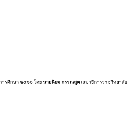
ปีการศึกษา ๒๕๖๖ โดย
นายนิยม กรรณสูต
เลขาธิการราชวิทยาลัย