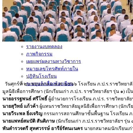
การบริการ
ห้องสมุดและคลังข้อมูล
รายการอาหาร
รายงานการประเมินสถานศึกษา
แผนปฏิบัติการปีงบประมาณ 2568
จัดซื้อจัดจ้าง
รายงานงบทดลอง
ภาพกิจกรรม
เผยแพร่ผลงานทางวิชาการ
หมายเลขโทรศัพท์ภายใน
ปฎิทินโรงเรียน
ระบบแจ้งเรื่องร้องเรียน
วันศุกร์ที่ ๒๖ พฤษภาคม พ.ศ. ๒๕๖๖ โรงเรียน ภ.ป.ร.ราชวิทยาล
มูลนิธิเพื่อการศึกษา (นักเรียนเก่า ภ.ป.ร. ราชวิทยาลัยฯ รุ่น ๑) 
นายอรรฐพนธ์ ศรีโพธิ์
ผู้อำนวยการโรงเรียน ภ.ป.ร. ราชวิทยาลัย
นายสุวิทย์ แก้วค้า
ผู้แทนราชวิทยาลัยมูลนิธิเพื่อการศึกษา (นักเรีย
นายวีระพล ยิ่งเจริญ
กรรมการสถานศึกษาขั้นพื้นฐาน โรงเรียน ภ.
นายแพทย์สมบัติ สันติภาษ
(นักเรียนเก่า ภ.ป.ร.ราชวิทยาลัยฯ รุ่น 
พันตำรวจตรี สุทศวรรษ์ อารีย์รัตนะนคร
นายกสมาคมนักเรียนเก่า ภ