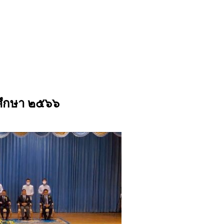
รศึกษา ๒๕๖๖