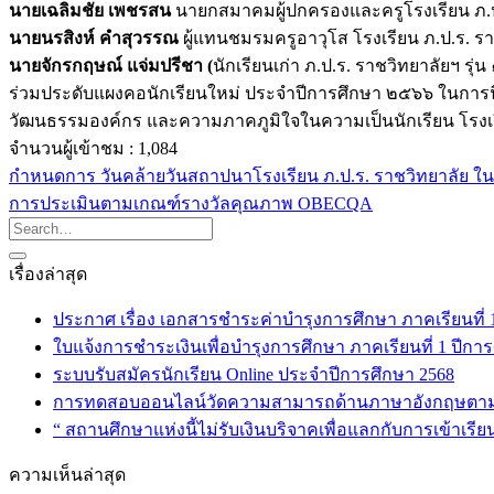
นายเฉลิมชัย เพชรสน
นายกสมาคมผู้ปกครองและครูโรงเรียน ภ.ป.ร.
นายนรสิงห์ คำสุวรรณ
ผู้แทนชมรมครูอาวุโส โรงเรียน ภ.ป.ร. ร
นายจักรกฤษณ์ แจ่มปรีชา (
นักเรียนเก่า ภ.ป.ร. ราชวิทยาลัยฯ รุ่น
ร่วมประดับแผงคอนักเรียนใหม่ ประจำปีการศึกษา ๒๕๖๖ ในการน
วัฒนธรรมองค์กร และความภาคภูมิใจในความเป็นนักเรียน โรงเรี
จำนวนผู้เข้าชม :
1,084
กำหนดการ วันคล้ายวันสถาปนาโรงเรียน ภ.ป.ร. ราชวิทยาลัย ในพ
การประเมินตามเกณฑ์รางวัลคุณภาพ OBECQA
เรื่องล่าสุด
ประกาศ เรื่อง เอกสารชำระค่าบำรุงการศึกษา ภาคเรียนที่ 1 
ใบแจ้งการชำระเงินเพื่อบำรุงการศึกษา ภาคเรียนที่ 1 ปีกา
ระบบรับสมัครนักเรียน Online ประจำปีการศึกษา 2568
การทดสอบออนไลน์วัดความสามารถด้านภาษาอังกฤษตา
“ สถานศึกษาแห่งนี้ไม่รับเงินบริจาคเพื่อแลกกับการเข้าเรีย
ความเห็นล่าสุด