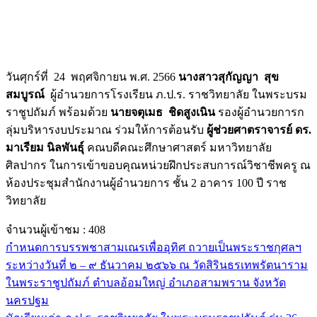
วันศุกร์ที่ 24 พฤศจิกายน พ.ศ. 2566
นางสาวสุกัญญา สุข
สมบูรณ์
ผู้อำนวยการโรงเรียน ภ.ป.ร. ราชวิทยาลัย ในพระบรม
ราชูปถัมภ์ พร้อมด้วย
นายจตุเมธ ชิดสูงเนิน
รองผู้อำนวยการก
ลุ่มบริหารงบประมาณ ร่วมให้การต้อนรับ
ผู้ช่วยศาตราจารย์ ดร.
มาเรียม นิลพันธุ์
คณบดีคณะศึกษาศาสตร์ มหาวิทยาลัย
ศิลปากร ในการเข้าขอบคุณหน่วยฝึกประสบการณ์วิชาชีพครู ณ
ห้องประชุมสำนักงานผู้อำนวยการ ชั้น 2 อาคาร 100 ปี ราช
วิทยาลัย
จำนวนผู้เข้าชม :
408
กำหนดการบรรพชาสามเณรเพื่ออุทิศ ถวายเป็นพระราชกุศลฯ
ระหว่างวันที่ ๒ – ๙ ธันวาคม ๒๕๖๖ ณ วัดสิรินธรเทพรัตนาราม
ในพระราชูปถัมภ์ ตำบลอ้อมใหญ่ อำเภอสามพราน จังหวัด
นครปฐม