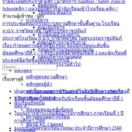
รายละเอียดประกาศ คลิก !
มาตรการ Sandbox : Safety Zone in
อัตลักษณ์
Schoolคลิก !
แนวปฏิบัติการนำนักเรียนเข้าโรงเรียน คลิก !
วิสัยทัศน์ พันธกิจ
จำนวนผู้เข้าชม :
689
การบริหาร
การประชุมคณะกรรมการสถานศึกษาขั้นพื้นฐาน โรงเรียน
คณะผู้บริหาร
ภ.ป.ร. ราชวิทยาลัย ในพระบรมราชูปถัมภ์
ทำเนียบผู้อำนวยการ
ประกาศโรงเรียน ภ.ป.ร. ราชวิทยาลัย ในพระบรมราชูปถัมภ์
กลุ่มบริหารงานวิชาการ
เรื่อง กำหนดการฉีดวัคซีน Pfize ของนักเรียนระดับชั้น
กลุ่มบริหารงานงบประมาณ
มัธยมศึกษาปีที่ 1 – 6 ที่ประสงค์ฉีดวัคซีนเข็มที่ 2 และนักเรียนที่
กลุ่มบริหารงานบุคคล
ประสงค์ฉีดวัคซีนเพิ่มเติมทุกกรณี
กลุ่มบริหารงานทั่วไป
หลักสูตร
หลักสูตรสถานศึกษา
เรื่องล่าสุด
หลักสูตรผู้นำ
ประกาศ เรื่อง เอกสารชำระค่าบำรุงการศึกษา ภาคเรียนที่
หลักสูตรแผนการเรียนเทคโนโลยีและการจัดการ
ข่าวสารและกิจกรรม
1 ปีการศึกษา 2568 สำหรับนักเรียนชั้นมัธยมศึกษาปีที่ 1
นักเรียนปัจจุบัน
และ 4
ห้องสมุดและคลังข้อมูล
ใบแจ้งการชำระเงินเพื่อบำรุงการศึกษา ภาคเรียนที่ 1 ปี
ตรวจสอบผลการเรียน
การศึกษา 2568
ชมรม KC Channel
ระบบรับสมัครนักเรียน Online ประจำปีการศึกษา 2568
E-Learning