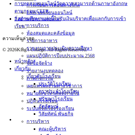
การทดสอบออนไลน์วัดความสามารถด้านภาษาอังกฤษ
การเรียนการสอนทางไกล
ตามกรอบ CEFR
LMS บทเรียนออนไลน์
“ สถานศึกษาแห่งนี้ไม่รับเงินบริจาคเพื่อแลกกับการเข้า
สิ่งอำนวยความสะดวก
การบริการ
เรียน”
ห้องสมุดและคลังข้อมูล
ความเห็นล่าสุด
รายการอาหาร
รายงานการประเมินสถานศึกษา
© 2026King's College. All Rights Reserved.
แผนปฏิบัติการปีงบประมาณ 2568
หน้าหลัก
จัดซื้อจัดจ้าง
เกี่ยวกับ
รายงานงบทดลอง
เกี่ยวกับโรงเรียน
ภาพกิจกรรม
ประวัติโรงเรียน
เผยแพร่ผลงานทางวิชาการ
ตราประจำโรงเรียน
หมายเลขโทรศัพท์ภายใน
ปรัชญาโรงเรียน
ปฎิทินโรงเรียน
อัตลักษณ์
ระบบแจ้งเรื่องร้องเรียน
วิสัยทัศน์ พันธกิจ
การบริหาร
คณะผู้บริหาร