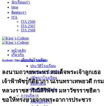
นักเรียนเก่า
blog
ติดต่อเรา
ITA
ITA 2566
ITA 2567
ITA 2568
หน้าหลัก
เกี่ยวกับ
เกี่ยวกับโรงเรียน
Academic
,
News and Activity
,
Students
ประวัติโรงเรียน
ลงนามถวายพระพร สมเด็จพระเจ้าลูกเธอ
ตราประจำโรงเรียน
ปรัชญาโรงเรียน
เจ้าฟ้าพัชรกิติยาภา นเรนทราเทพยวดี กรม
อัตลักษณ์
หลวงราชสาริณีสิริพัชร มหาวัชรราชธิดา
วิสัยทัศน์ พันธกิจ
การบริหาร
ขอให้ทรงหายจากพระอาการประชวร
คณะผู้บริหาร