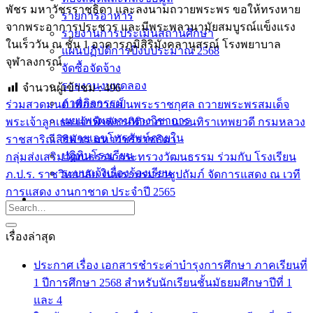
พัชร มหาวัชรราชธิดา และลงนามถวายพระพร ขอให้ทรงหาย
รายการอาหาร
จากพระอาการประชวร และมีพระพลานามัยสมบูรณ์แข็งแรง
รายงานการประเมินสถานศึกษา
ในเร็ววัน ณ ชั้น 1 อาคารภูมิสิริมังคลานุสรณ์ โรงพยาบาล
แผนปฏิบัติการปีงบประมาณ 2568
จุฬาลงกรณ์
จัดซื้อจัดจ้าง
รายงานงบทดลอง
จำนวนผู้เข้าชม :
496
ภาพกิจกรรม
ร่วมสวดมนต์ เพื่อถวายเป็นพระราชกุศล ถวายพระพรสมเด็จ
เผยแพร่ผลงานทางวิชาการ
พระเจ้าลูกเธอ เจ้าฟ้าพัชรกิติยาภา นเรนทิราเทพยวดี กรมหลวง
หมายเลขโทรศัพท์ภายใน
ราชสาริณีสิริพัชร มหาวัชรราชธิดา
ปฎิทินโรงเรียน
กลุ่มส่งเสริมวัฒนธรรม กระทรวงวัฒนธรรม ร่วมกับ โรงเรียน
ระบบแจ้งเรื่องร้องเรียน
ภ.ป.ร. ราชวิทยาลัย ในพระบรมราชูปถัมภ์ จัดการแสดง ณ เวที
การแสดง งานกาชาด ประจำปี 2565
เรื่องล่าสุด
ประกาศ เรื่อง เอกสารชำระค่าบำรุงการศึกษา ภาคเรียนที่
1 ปีการศึกษา 2568 สำหรับนักเรียนชั้นมัธยมศึกษาปีที่ 1
และ 4