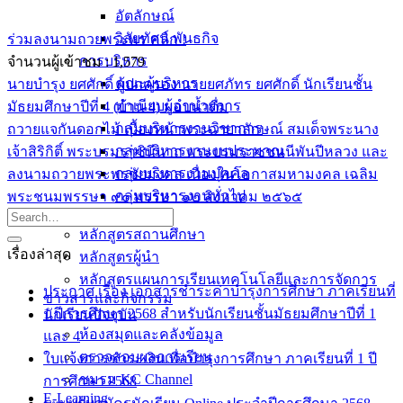
อัตลักษณ์
วิสัยทัศน์ พันธกิจ
ร่วมลงนามถวยพระพร คลิก !
การบริหาร
จำนวนผู้เข้าชม :
1,579
คณะผู้บริหาร
นายบำรุง ยศศักดิ์ ผู้ปกครอง นายยศภัทร ยศศักดิ์ นักเรียนชั้น
ทำเนียบผู้อำนวยการ
มัธยมศึกษาปีที่ 4 (บ้าน 4) มอบน้ำดื่ม
กลุ่มบริหารงานวิชาการ
ถวายแจกันดอกไม้ เบื้องหน้าพระฉายาลักษณ์ สมเด็จพระนาง
กลุ่มบริหารงานงบประมาณ
เจ้าสิริกิติ์ พระบรมราชินีนาถ พระบรมราชชนนีพันปีหลวง และ
กลุ่มบริหารงานบุคคล
ลงนามถวายพระพรชัยมงคล เนื่องในโอกาสมหามงคล เฉลิม
กลุ่มบริหารงานทั่วไป
พระชนมพรรษา ๙๐ พรรษา ๑๒ สิงหาคม ๒๕๖๕
หลักสูตร
หลักสูตรสถานศึกษา
เรื่องล่าสุด
หลักสูตรผู้นำ
หลักสูตรแผนการเรียนเทคโนโลยีและการจัดการ
ประกาศ เรื่อง เอกสารชำระค่าบำรุงการศึกษา ภาคเรียนที่
ข่าวสารและกิจกรรม
1 ปีการศึกษา 2568 สำหรับนักเรียนชั้นมัธยมศึกษาปีที่ 1
นักเรียนปัจจุบัน
ห้องสมุดและคลังข้อมูล
และ 4
ตรวจสอบผลการเรียน
ใบแจ้งการชำระเงินเพื่อบำรุงการศึกษา ภาคเรียนที่ 1 ปี
ชมรม KC Channel
การศึกษา 2568
E-Learning