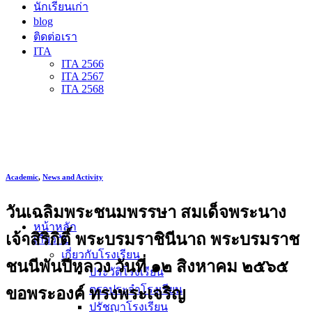
นักเรียนเก่า
blog
ติดต่อเรา
ITA
ITA 2566
ITA 2567
ITA 2568
Academic
,
News and Activity
วันเฉลิมพระชนมพรรษา สมเด็จพระนาง
หน้าหลัก
เจ้าสิริกิติ์ พระบรมราชินีนาถ พระบรมราช
เกี่ยวกับ
เกี่ยวกับโรงเรียน
ชนนีพันปีหลวง วันที่ ๑๒ สิงหาคม ๒๕๖๕
ประวัติโรงเรียน
ตราประจำโรงเรียน
ขอพระองค์ ทรงพระเจริญ
ปรัชญาโรงเรียน