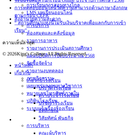
ระบบรับสมัครนักเรียน Online ประจำปีการศึกษา 2568
การเรียนการสอนทางไกล
การทดสอบออนไลน์วัดความสามารถด้านภาษาอังกฤษ
LMS บทเรียนออนไลน์
ตามกรอบ CEFR
สิ่งอำนวยความสะดวก
“ สถานศึกษาแห่งนี้ไม่รับเงินบริจาคเพื่อแลกกับการเข้า
การบริการ
เรียน”
ห้องสมุดและคลังข้อมูล
รายการอาหาร
ความเห็นล่าสุด
รายงานการประเมินสถานศึกษา
© 2026King's College. All Rights Reserved.
แผนปฏิบัติการปีงบประมาณ 2568
จัดซื้อจัดจ้าง
หน้าหลัก
รายงานงบทดลอง
เกี่ยวกับ
ภาพกิจกรรม
เกี่ยวกับโรงเรียน
เผยแพร่ผลงานทางวิชาการ
ประวัติโรงเรียน
หมายเลขโทรศัพท์ภายใน
ตราประจำโรงเรียน
ปฎิทินโรงเรียน
ปรัชญาโรงเรียน
ระบบแจ้งเรื่องร้องเรียน
อัตลักษณ์
วิสัยทัศน์ พันธกิจ
การบริหาร
คณะผู้บริหาร