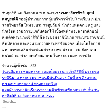
วันศุกร์ที่ ๑๒ สิงหาคม พ.ศ. ๒๕๖๕
นางอาริยา
พัชร์
ฤกษ์
สมบูรณ์ดี
รองผู้อำนวยการกลุ่มบริหารทั่วไป โรงเรียน ภ.ป.ร.
ราชวิทยาลัย ในพระบรมราชูปถัมภ์ นำตัวแทนคณะครู และ
นักเรียน ร่วมถวายแจกันดอกไม้ เบื้องหน้าพระฉายาลักษณ์
สมเด็จพระนางเจ้าสิริกิติ์ พระบรมราชินีนาถ พระบรมราชชนนี
พันปีหลวง และลงนามถวายพระพรชัยมงคล เนื่องในโอกาส
มหามงคลเฉลิมพระชนมพรรษา ๙๐ พรรษา ๑๒ สิงหาคม
๒๕๖๕ ณ ศาลาสหทัยสมาคม ในพระบรมมหาราชวัง
จำนวนผู้เข้าชม :
853
วันเฉลิมพระชนมพรรษา สมเด็จพระนางเจ้าสิริกิติ์ พระบรม
ราชินีนาถ พระบรมราชชนนีพันปีหลวง วันที่ ๑๒ สิงหาคม
๒๕๖๕ ขอพระองค์ ทรงพระเจริญ
แผนผังการส่งนักเรียนรายงานตัวเข้าหอพัก ทุกระดับชั้น วัน
อาทิตย์ที่ 14 สิงหาคม พ.ศ. 2565