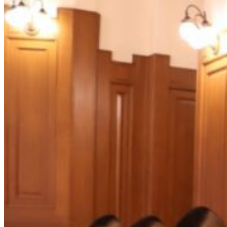
การเรียนการสอนทางไกล
LMS บทเรียนออนไลน์
สิ่งอำนวยความสะดวก
การบริการ
ห้องสมุดและคลังข้อมูล
รายการอาหาร
รายงานการประเมินสถานศึกษา
แผนปฏิบัติการปีงบประมาณ 2568
จัดซื้อจัดจ้าง
รายงานงบทดลอง
ภาพกิจกรรม
เผยแพร่ผลงานทางวิชาการ
หมายเลขโทรศัพท์ภายใน
ปฎิทินโรงเรียน
ระบบแจ้งเรื่องร้องเรียน