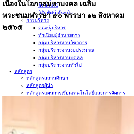
เนื่องในโอกาสมหามงคล เฉลิม
อัตลักษณ์
วิสัยทัศน์ พันธกิจ
พระชนมพรรษา ๙๐ พรรษา ๑๒ สิงหาคม
การบริหาร
๒๕๖๕
คณะผู้บริหาร
ทำเนียบผู้อำนวยการ
กลุ่มบริหารงานวิชาการ
กลุ่มบริหารงานงบประมาณ
กลุ่มบริหารงานบุคคล
กลุ่มบริหารงานทั่วไป
หลักสูตร
หลักสูตรสถานศึกษา
หลักสูตรผู้นำ
หลักสูตรแผนการเรียนเทคโนโลยีและการจัดการ
ข่าวสารและกิจกรรม
นักเรียนปัจจุบัน
ห้องสมุดและคลังข้อมูล
ตรวจสอบผลการเรียน
ชมรม KC Channel
E-Learning