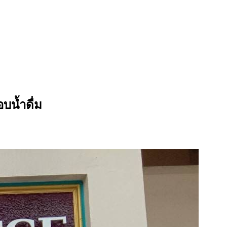
อบน้ำดื่ม