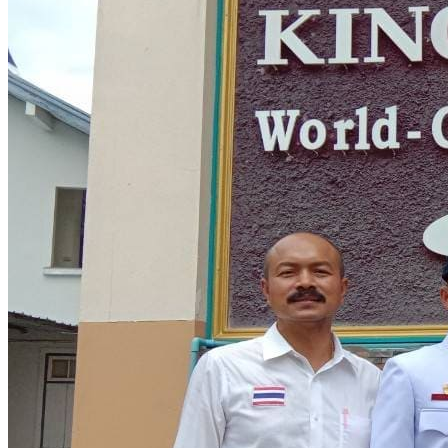
คณะผู้บริหาร
ทำเนียบผู้อำนวยการ
กลุ่มบริหารงานวิชาการ
กลุ่มบริหารงานงบประมาณ
กลุ่มบริหารงานบุคคล
กลุ่มบริหารงานทั่วไป
หลักสูตร
หลักสูตรสถานศึกษา
หลักสูตรผู้นำ
หลักสูตรแผนการเรียนเทคโนโลยีและการจัดการ
ข่าวสารและกิจกรรม
นักเรียนปัจจุบัน
ห้องสมุดและคลังข้อมูล
ตรวจสอบผลการเรียน
ชมรม KC Channel
E-Learning
การเรียนการสอนทางไกล
LMS บทเรียนออนไลน์
สิ่งอำนวยความสะดวก