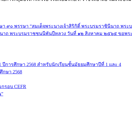
า ๙๐ พรรษา “สมเด็จพระนางเจ้าสิริกิติ์ พระบรมราชินีนาถ พระ
ินีนาถ พระบรมราชชนนีพันปีหลวง วันที่ ๑๒ สิงหาคม ๒๕๖๕ ขอพร
ปีการศึกษา 2568 สำหรับนักเรียนชั้นมัธยมศึกษาปีที่ 1 และ 4
รศึกษา 2568
มกรอบ CEFR
น”