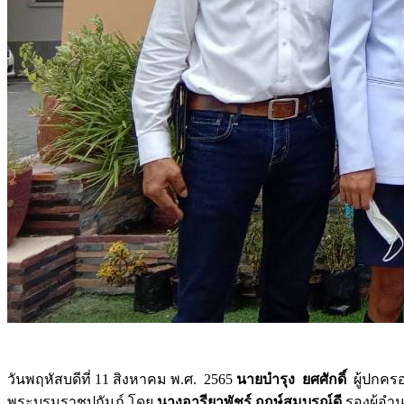
การบริการ
ห้องสมุดและคลังข้อมูล
รายการอาหาร
รายงานการประเมินสถานศึกษา
แผนปฏิบัติการปีงบประมาณ 2568
จัดซื้อจัดจ้าง
รายงานงบทดลอง
ภาพกิจกรรม
เผยแพร่ผลงานทางวิชาการ
หมายเลขโทรศัพท์ภายใน
ปฎิทินโรงเรียน
ระบบแจ้งเรื่องร้องเรียน
วันพฤหัสบดีที่ 11 สิงหาคม พ.ศ. 2565
นายบำรุง ยศศักดิ์
ผู้ปกคร
พระบรมราชูปถัมภ์ โดย
นางอารียา
พัชร์
ฤกษ์สมบูรณ์ดี
รองผู้อำน