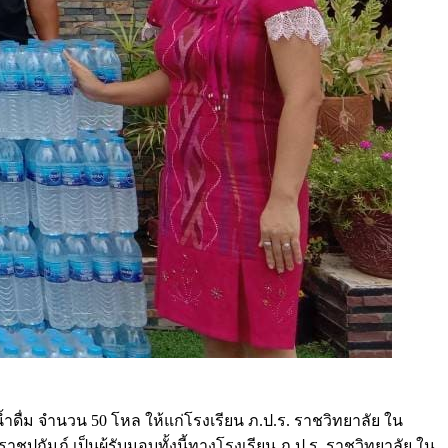
น้ำดื่ม จำนวน 50 โหล ให้แก่โรงเรียน ภ.ป.ร. ราชวิทยาลัย ใน
ูปถัมภ์ เป็นผู้รับมอบทั้งนี้ทางโรงเรียน ภ.ป.ร. ราชวิทยาลัย ใน