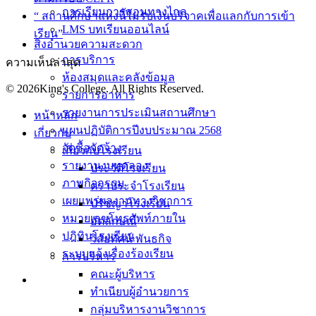
การเรียนการสอนทางไกล
“ สถานศึกษาแห่งนี้ไม่รับเงินบริจาคเพื่อแลกกับการเข้า
LMS บทเรียนออนไลน์
เรียน”
สิ่งอำนวยความสะดวก
การบริการ
ความเห็นล่าสุด
ห้องสมุดและคลังข้อมูล
© 2026King's College. All Rights Reserved.
รายการอาหาร
รายงานการประเมินสถานศึกษา
หน้าหลัก
แผนปฏิบัติการปีงบประมาณ 2568
เกี่ยวกับ
จัดซื้อจัดจ้าง
เกี่ยวกับโรงเรียน
รายงานงบทดลอง
ประวัติโรงเรียน
ภาพกิจกรรม
ตราประจำโรงเรียน
เผยแพร่ผลงานทางวิชาการ
ปรัชญาโรงเรียน
หมายเลขโทรศัพท์ภายใน
อัตลักษณ์
ปฎิทินโรงเรียน
วิสัยทัศน์ พันธกิจ
ระบบแจ้งเรื่องร้องเรียน
การบริหาร
คณะผู้บริหาร
ทำเนียบผู้อำนวยการ
กลุ่มบริหารงานวิชาการ