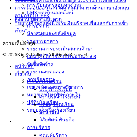
ระบบรับสมัครนักเรียน Online ประจำปีการศึกษา 2568
การเรียนการสอนทางไกล
การทดสอบออนไลน์วัดความสามารถด้านภาษาอังกฤษ
LMS บทเรียนออนไลน์
ตามกรอบ CEFR
สิ่งอำนวยความสะดวก
“ สถานศึกษาแห่งนี้ไม่รับเงินบริจาคเพื่อแลกกับการเข้า
การบริการ
เรียน”
ห้องสมุดและคลังข้อมูล
รายการอาหาร
ความเห็นล่าสุด
รายงานการประเมินสถานศึกษา
© 2026King's College. All Rights Reserved.
แผนปฏิบัติการปีงบประมาณ 2568
จัดซื้อจัดจ้าง
หน้าหลัก
รายงานงบทดลอง
เกี่ยวกับ
ภาพกิจกรรม
เกี่ยวกับโรงเรียน
เผยแพร่ผลงานทางวิชาการ
ประวัติโรงเรียน
หมายเลขโทรศัพท์ภายใน
ตราประจำโรงเรียน
ปฎิทินโรงเรียน
ปรัชญาโรงเรียน
ระบบแจ้งเรื่องร้องเรียน
อัตลักษณ์
วิสัยทัศน์ พันธกิจ
การบริหาร
คณะผู้บริหาร