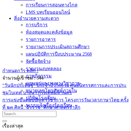
การเรียนการสอนทางไกล
LMS บทเรียนออนไลน์
สิ่งอำนวยความสะดวก
การบริการ
ห้องสมุดและคลังข้อมูล
รายการอาหาร
รายงานการประเมินสถานศึกษา
แผนปฏิบัติการปีงบประมาณ 2568
จัดซื้อจัดจ้าง
รายงานงบทดลอง
กำหนดการ คลิก !
ภาพกิจกรรม
จำนวนผู้เข้าชม :
544
เผยแพร่ผลงานทางวิชาการ
“วันนักประดิษฐ์” ประจำปี 2566 ณ ศูนย์นิทรรศการและการประ
หมายเลขโทรศัพท์ภายใน
ชุมไบเทค บางนา กรุงเทพมหานคร
ปฎิทินโรงเรียน
การแข่งขันตอบปัญหาวิชาการ โครงการวันเวลาภาษาไทย ครั้ง
ระบบแจ้งเรื่องร้องเรียน
ที่ ๒๓ ศิลป์ “ธีรราช” ศึกษาศาสตร์รำลึก
เรื่องล่าสุด