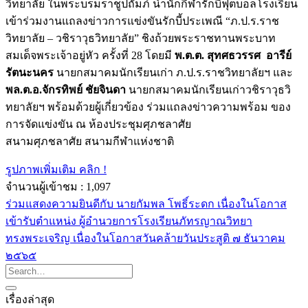
วิทยาลัย ในพระบรมราชูปถัมภ์ นำนักกีฬารักบี้ฟุตบอลโรงเรียน
เข้าร่วมงานแถลงข่าวการแข่งขันรักบี้ประเพณี “ภ.ป.ร.ราช
วิทยาลัย – วชิราวุธวิทยาลัย” ชิงถ้วยพระราชทานพระบาท
สมเด็จพระเจ้าอยู่หัว ครั้งที่ 28 โดยมี
พ.ต.ต. สุทศธวรรศ อารีย์
รัตนะนคร
นายกสมาคมนักเรียนเก่า ภ.ป.ร.ราชวิทยาลัยฯ และ
พล.ต.อ.จักรทิพย์ ชัยจินดา
นายกสมาคมนักเรียนเก่าวชิราวุธวิ
ทยาลัยฯ พร้อมด้วยผู้เกี่ยวข้อง ร่วมแถลงข่าวความพร้อม ของ
การจัดแข่งขัน ณ ห้องประชุมศุภชลาศัย
สนามศุภชลาศัย สนามกีฬาแห่งชาติ
รูปภาพเพิ่มเติม คลิก !
จำนวนผู้เข้าชม :
1,097
ร่วมแสดงความยินดีกับ นายกัมพล โพธิ์ระดก เนื่องในโอกาส
เข้ารับตำแหน่ง ผู้อำนวยการโรงเรียนภัทรญาณวิทยา
ทรงพระเจริญ เนื่องในโอกาสวันคล้ายวันประสูติ ๗ ธันวาคม
๒๕๖๕
เรื่องล่าสุด