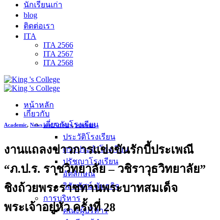
นักเรียนเก่า
blog
ติดต่อเรา
ITA
ITA 2566
ITA 2567
ITA 2568
หน้าหลัก
เกี่ยวกับ
เกี่ยวกับโรงเรียน
Academic
,
News and Activity
,
Students
ประวัติโรงเรียน
งานแถลงข่าวการแข่งขันรักบี้ประเพณี
ตราประจำโรงเรียน
ปรัชญาโรงเรียน
“ภ.ป.ร. ราชวิทยาลัย – วชิราวุธวิทยาลัย”
อัตลักษณ์
ชิงถ้วยพระราชทานพระบาทสมเด็จ
วิสัยทัศน์ พันธกิจ
การบริหาร
พระเจ้าอยู่หัว ครั้งที่ 28
คณะผู้บริหาร