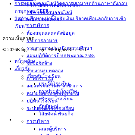
การทดสอบออนไลน์วัดความสามารถด้านภาษาอังกฤษ
การเรียนการสอนทางไกล
ตามกรอบ CEFR
LMS บทเรียนออนไลน์
“ สถานศึกษาแห่งนี้ไม่รับเงินบริจาคเพื่อแลกกับการเข้า
สิ่งอำนวยความสะดวก
การบริการ
เรียน”
ห้องสมุดและคลังข้อมูล
ความเห็นล่าสุด
รายการอาหาร
รายงานการประเมินสถานศึกษา
© 2026King's College. All Rights Reserved.
แผนปฏิบัติการปีงบประมาณ 2568
หน้าหลัก
จัดซื้อจัดจ้าง
เกี่ยวกับ
รายงานงบทดลอง
เกี่ยวกับโรงเรียน
ภาพกิจกรรม
ประวัติโรงเรียน
เผยแพร่ผลงานทางวิชาการ
ตราประจำโรงเรียน
หมายเลขโทรศัพท์ภายใน
ปรัชญาโรงเรียน
ปฎิทินโรงเรียน
อัตลักษณ์
ระบบแจ้งเรื่องร้องเรียน
วิสัยทัศน์ พันธกิจ
การบริหาร
คณะผู้บริหาร