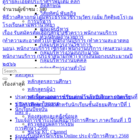
ดูรายละเอียดประกาศฯ เพิ่มเติม คลิก
อัตลักษณ์
จำนวนผู้เข้าชม :
340
วิสัยทัศน์ พันธกิจ
พิธีวางศิลาฤกษ์โดมพระธรรมวชิรานุวัตร (แย้ม กิตฺตินฺธโร) ณ
การบริหาร
โรงเรียนสามพรานวิทยา
คณะผู้บริหาร
เรื่อง รับสมัครคัดเลือกลูกจ้างชั่วคราว พนักงานบริการ
ทำเนียบผู้อำนวยการ
(ทำความสะอาดทั่วไป) พนักงานบริการ (ทำความสะอาดหอ
กลุ่มบริหารงานวิชาการ
นอน), พนักงานบริการ (ซักรีด) พนักงานบริการ (คนสวน) และ
กลุ่มบริหารงานงบประมาณ
พนักงานบริการ (ประจำสนามกีฬา) จากเงินนอกงบประมาณปี
กลุ่มบริหารงานบุคคล
๒๕๖๖
กลุ่มบริหารงานทั่วไป
หลักสูตร
หลักสูตรสถานศึกษา
เรื่องล่าสุด
หลักสูตรผู้นำ
ประกาศ เรื่อง เอกสารชำระค่าบำรุงการศึกษา ภาคเรียนที่
หลักสูตรแผนการเรียนเทคโนโลยีและการจัดการ
ข่าวสารและกิจกรรม
1 ปีการศึกษา 2568 สำหรับนักเรียนชั้นมัธยมศึกษาปีที่ 1
นักเรียนปัจจุบัน
และ 4
ห้องสมุดและคลังข้อมูล
ใบแจ้งการชำระเงินเพื่อบำรุงการศึกษา ภาคเรียนที่ 1 ปี
ตรวจสอบผลการเรียน
การศึกษา 2568
ชมรม KC Channel
ระบบรับสมัครนักเรียน Online ประจำปีการศึกษา 2568
E-Learning