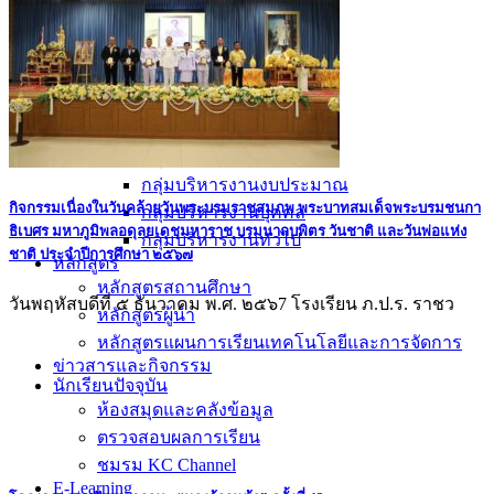
อัตลักษณ์
วิสัยทัศน์ พันธกิจ
การบริหาร
คณะผู้บริหาร
ทำเนียบผู้อำนวยการ
กลุ่มบริหารงานวิชาการ
กลุ่มบริหารงานงบประมาณ
กิจกรรมเนื่องในวันคล้ายวันพระบรมราชสมภพ พระบาทสมเด็จพระบรมชนกา
กลุ่มบริหารงานบุคคล
ธิเบศร มหาภูมิพลอดุลยเดชมหาราช บรมนาถบพิตร วันชาติ และวันพ่อแห่ง
กลุ่มบริหารงานทั่วไป
ชาติ ประจำปีการศึกษา ๒๕๖๗
หลักสูตร
หลักสูตรสถานศึกษา
วันพฤหัสบดีที่ ๕ ธันวาคม พ.ศ. ๒๕๖7 โรงเรียน ภ.ป.ร. ราชว
หลักสูตรผู้นำ
หลักสูตรแผนการเรียนเทคโนโลยีและการจัดการ
ข่าวสารและกิจกรรม
นักเรียนปัจจุบัน
ห้องสมุดและคลังข้อมูล
ตรวจสอบผลการเรียน
ชมรม KC Channel
E-Learning