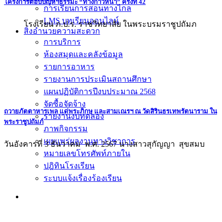
โครงการตอบปัญหาธรรมะ “ทางก้าวหน้า” ครั้งที่ 42
การเรียนการสอนทางไกล
LMS บทเรียนออนไลน์
โรงเรียน ภ.ป.ร. ราชวิทยาลัย ในพระบรมราชูปถัมภ
สิ่งอำนวยความสะดวก
การบริการ
ห้องสมุดและคลังข้อมูล
รายการอาหาร
รายงานการประเมินสถานศึกษา
แผนปฏิบัติการปีงบประมาณ 2568
จัดซื้อจัดจ้าง
ถวายภัตตาหารเพล แด่พระภิกษุ และสามเณรฯ ณ วัดสิรินธรเทพรัตนาราม ใน
รายงานงบทดลอง
พระราชูปถัมภ์
ภาพกิจกรรม
เผยแพร่ผลงานทางวิชาการ
วันอังคารที่ 3 ธันวาคม พ.ศ. 2567 นางสาวสุกัญญา สุขสมบ
หมายเลขโทรศัพท์ภายใน
ปฎิทินโรงเรียน
ระบบแจ้งเรื่องร้องเรียน