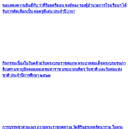
ขอแสดงความยินดีกับ ว่าที่ร้อยตรีดอน หงษ์ทอง รองผู้อำนวยการโรงเรียนฯ ได้
รับการคัดเลือกเป็น พ่อครูดีเด่น ประจำปี 2567
กิจกรรมเนื่องในวันคล้ายวันพระบรมราชสมภพ พระบาทสมเด็จพระบรมชนกา
ธิเบศร มหาภูมิพลอดุลยเดชมหาราช บรมนาถบพิตร วันชาติ และวันพ่อแห่ง
ชาติ ประจำปีการศึกษา ๒๕๖๗
การบรรพชาสามเณร ถวายพระราชกุศลฯ ณ วัดสิรินธรเทพรัตนาราม ในพระ