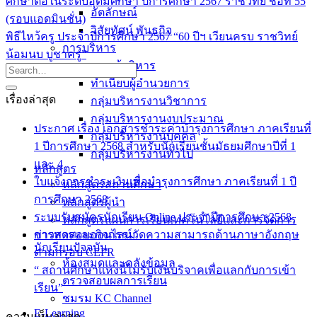
ศึกษาต่อในระดับอุดมศึกษา ปีการศึกษา 2567 ราชวิทย์ ช่อที่ 55
อัตลักษณ์
(รอบแอดมินชั่น)
วิสัยทัศน์ พันธกิจ
พิธีไหว้ครู ประจำปีการศึกษา 2567 “60 ปีฯ เวียนครบ ราชวิทย์
การบริหาร
น้อมนบ บูชาครู”
คณะผู้บริหาร
ทำเนียบผู้อำนวยการ
เรื่องล่าสุด
กลุ่มบริหารงานวิชาการ
กลุ่มบริหารงานงบประมาณ
ประกาศ เรื่อง เอกสารชำระค่าบำรุงการศึกษา ภาคเรียนที่
กลุ่มบริหารงานบุคคล
1 ปีการศึกษา 2568 สำหรับนักเรียนชั้นมัธยมศึกษาปีที่ 1
กลุ่มบริหารงานทั่วไป
และ 4
หลักสูตร
ใบแจ้งการชำระเงินเพื่อบำรุงการศึกษา ภาคเรียนที่ 1 ปี
หลักสูตรสถานศึกษา
การศึกษา 2568
หลักสูตรผู้นำ
ระบบรับสมัครนักเรียน Online ประจำปีการศึกษา 2568
หลักสูตรแผนการเรียนเทคโนโลยีและการจัดการ
การทดสอบออนไลน์วัดความสามารถด้านภาษาอังกฤษ
ข่าวสารและกิจกรรม
นักเรียนปัจจุบัน
ตามกรอบ CEFR
ห้องสมุดและคลังข้อมูล
“ สถานศึกษาแห่งนี้ไม่รับเงินบริจาคเพื่อแลกกับการเข้า
ตรวจสอบผลการเรียน
เรียน”
ชมรม KC Channel
E-Learning
ความเห็นล่าสุด