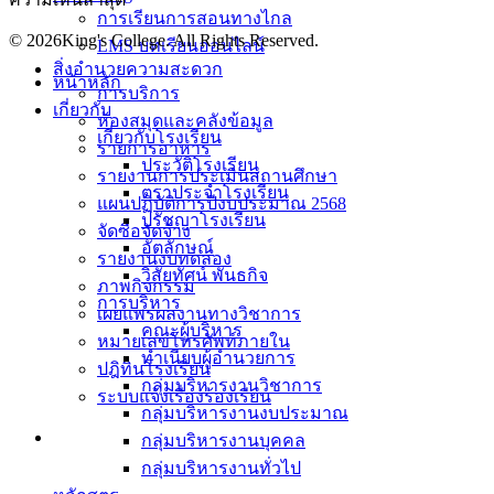
การเรียนการสอนทางไกล
© 2026King's College. All Rights Reserved.
LMS บทเรียนออนไลน์
สิ่งอำนวยความสะดวก
หน้าหลัก
การบริการ
เกี่ยวกับ
ห้องสมุดและคลังข้อมูล
เกี่ยวกับโรงเรียน
รายการอาหาร
ประวัติโรงเรียน
รายงานการประเมินสถานศึกษา
ตราประจำโรงเรียน
แผนปฏิบัติการปีงบประมาณ 2568
ปรัชญาโรงเรียน
จัดซื้อจัดจ้าง
อัตลักษณ์
รายงานงบทดลอง
วิสัยทัศน์ พันธกิจ
ภาพกิจกรรม
การบริหาร
เผยแพร่ผลงานทางวิชาการ
คณะผู้บริหาร
หมายเลขโทรศัพท์ภายใน
ทำเนียบผู้อำนวยการ
ปฎิทินโรงเรียน
กลุ่มบริหารงานวิชาการ
ระบบแจ้งเรื่องร้องเรียน
กลุ่มบริหารงานงบประมาณ
กลุ่มบริหารงานบุคคล
กลุ่มบริหารงานทั่วไป