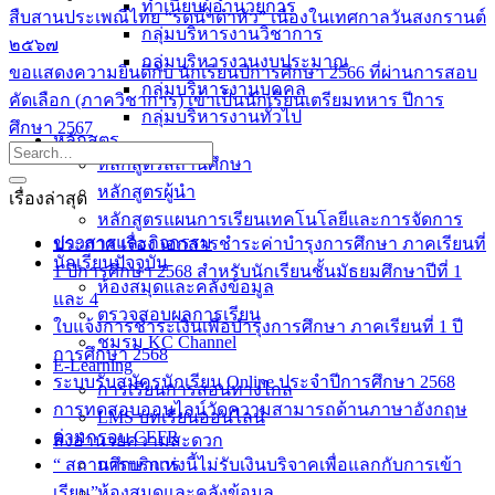
ทำเนียบผู้อำนวยการ
สืบสานประเพณีไทย “รดน้ำดำหัว” เนื่องในเทศกาลวันสงกรานต์
กลุ่มบริหารงานวิชาการ
๒๕๖๗
กลุ่มบริหารงานงบประมาณ
ขอแสดงความยินดีกับ นักเรียนปีการศึกษา 2566 ที่ผ่านการสอบ
กลุ่มบริหารงานบุคคล
คัดเลือก (ภาควิชาการ) เข้าเป็นนักเรียนเตรียมทหาร ปีการ
กลุ่มบริหารงานทั่วไป
ศึกษา 2567
หลักสูตร
หลักสูตรสถานศึกษา
หลักสูตรผู้นำ
เรื่องล่าสุด
หลักสูตรแผนการเรียนเทคโนโลยีและการจัดการ
ข่าวสารและกิจกรรม
ประกาศ เรื่อง เอกสารชำระค่าบำรุงการศึกษา ภาคเรียนที่
นักเรียนปัจจุบัน
1 ปีการศึกษา 2568 สำหรับนักเรียนชั้นมัธยมศึกษาปีที่ 1
ห้องสมุดและคลังข้อมูล
และ 4
ตรวจสอบผลการเรียน
ใบแจ้งการชำระเงินเพื่อบำรุงการศึกษา ภาคเรียนที่ 1 ปี
ชมรม KC Channel
การศึกษา 2568
E-Learning
ระบบรับสมัครนักเรียน Online ประจำปีการศึกษา 2568
การเรียนการสอนทางไกล
การทดสอบออนไลน์วัดความสามารถด้านภาษาอังกฤษ
LMS บทเรียนออนไลน์
ตามกรอบ CEFR
สิ่งอำนวยความสะดวก
“ สถานศึกษาแห่งนี้ไม่รับเงินบริจาคเพื่อแลกกับการเข้า
การบริการ
เรียน”
ห้องสมุดและคลังข้อมูล