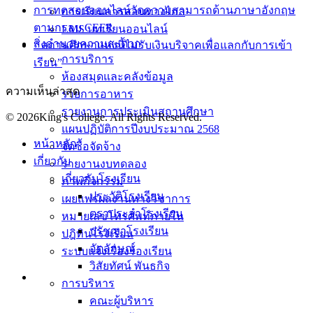
การทดสอบออนไลน์วัดความสามารถด้านภาษาอังกฤษ
การเรียนการสอนทางไกล
ตามกรอบ CEFR
LMS บทเรียนออนไลน์
สิ่งอำนวยความสะดวก
“ สถานศึกษาแห่งนี้ไม่รับเงินบริจาคเพื่อแลกกับการเข้า
การบริการ
เรียน”
ห้องสมุดและคลังข้อมูล
ความเห็นล่าสุด
รายการอาหาร
รายงานการประเมินสถานศึกษา
© 2026King's College. All Rights Reserved.
แผนปฏิบัติการปีงบประมาณ 2568
หน้าหลัก
จัดซื้อจัดจ้าง
เกี่ยวกับ
รายงานงบทดลอง
เกี่ยวกับโรงเรียน
ภาพกิจกรรม
ประวัติโรงเรียน
เผยแพร่ผลงานทางวิชาการ
ตราประจำโรงเรียน
หมายเลขโทรศัพท์ภายใน
ปรัชญาโรงเรียน
ปฎิทินโรงเรียน
อัตลักษณ์
ระบบแจ้งเรื่องร้องเรียน
วิสัยทัศน์ พันธกิจ
การบริหาร
คณะผู้บริหาร