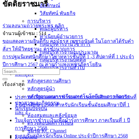
ขัตติยราชนารี
อัตลักษณ์
วิสัยทัศน์ พันธกิจ
การบริหาร
ร่วมลงนามถวายพระพร คลิก
คณะผู้บริหาร
จำนวนผู้เข้าชม :
514
ทำเนียบผู้อำนวยการ
ขอแสดงความยินดีกับ ครูมธุรส เพชรอนันต์ ในโอกาสได้รับคำ
กลุ่มบริหารงานวิชาการ
สั่งฯ ให้มีวิทยฐานะ ครูชำนาญการ
กลุ่มบริหารงานงบประมาณ
การปฐมนิเทศนักศึกษาวิชาทหารชั้นปีที่ 1 -3 สัปดาห์ที่ 1 ประจำ
กลุ่มบริหารงานบุคคล
ปีการศึกษา 2567 ณ ค่ายกำแพงเพชรอัครโยธิน
กลุ่มบริหารงานทั่วไป
หลักสูตร
หลักสูตรสถานศึกษา
เรื่องล่าสุด
หลักสูตรผู้นำ
หลักสูตรแผนการเรียนเทคโนโลยีและการจัดการ
ประกาศ เรื่อง เอกสารชำระค่าบำรุงการศึกษา ภาคเรียนที่
ข่าวสารและกิจกรรม
1 ปีการศึกษา 2568 สำหรับนักเรียนชั้นมัธยมศึกษาปีที่ 1
นักเรียนปัจจุบัน
และ 4
ห้องสมุดและคลังข้อมูล
ใบแจ้งการชำระเงินเพื่อบำรุงการศึกษา ภาคเรียนที่ 1 ปี
ตรวจสอบผลการเรียน
การศึกษา 2568
ชมรม KC Channel
ระบบรับสมัครนักเรียน Online ประจำปีการศึกษา 2568
E-Learning