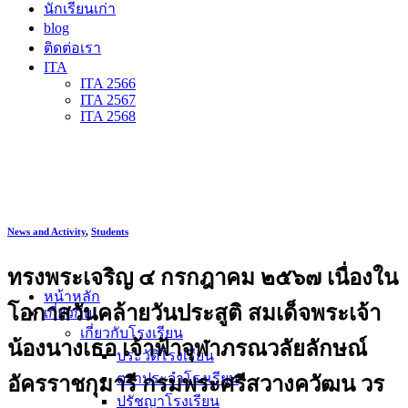
นักเรียนเก่า
blog
ติดต่อเรา
ITA
ITA 2566
ITA 2567
ITA 2568
News and Activity
,
Students
ทรงพระเจริญ ๔ กรกฎาคม ๒๕๖๗ เนื่องใน
หน้าหลัก
โอกาสวันคล้ายวันประสูติ สมเด็จพระเจ้า
เกี่ยวกับ
เกี่ยวกับโรงเรียน
น้องนางเธอ เจ้าฟ้าจุฬาภรณวลัยลักษณ์
ประวัติโรงเรียน
ตราประจำโรงเรียน
อัครราชกุมารี กรมพระศรีสวางควัฒน วร
ปรัชญาโรงเรียน