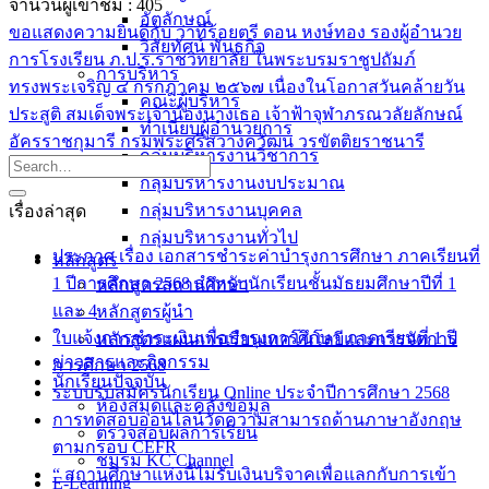
จำนวนผู้เข้าชม :
405
อัตลักษณ์
ขอแสดงความยินดีกับ ว่าที่ร้อยตรี ดอน หงษ์ทอง รองผู้อำนวย
วิสัยทัศน์ พันธกิจ
การโรงเรียน ภ.ป.ร.ราชวิทยาลัย ในพระบรมราชูปถัมภ์
การบริหาร
ทรงพระเจริญ ๔ กรกฎาคม ๒๕๖๗ เนื่องในโอกาสวันคล้ายวัน
คณะผู้บริหาร
ประสูติ สมเด็จพระเจ้าน้องนางเธอ เจ้าฟ้าจุฬาภรณวลัยลักษณ์
ทำเนียบผู้อำนวยการ
อัครราชกุมารี กรมพระศรีสวางควัฒน วรขัตติยราชนารี
กลุ่มบริหารงานวิชาการ
กลุ่มบริหารงานงบประมาณ
กลุ่มบริหารงานบุคคล
เรื่องล่าสุด
กลุ่มบริหารงานทั่วไป
ประกาศ เรื่อง เอกสารชำระค่าบำรุงการศึกษา ภาคเรียนที่
หลักสูตร
1 ปีการศึกษา 2568 สำหรับนักเรียนชั้นมัธยมศึกษาปีที่ 1
หลักสูตรสถานศึกษา
และ 4
หลักสูตรผู้นำ
ใบแจ้งการชำระเงินเพื่อบำรุงการศึกษา ภาคเรียนที่ 1 ปี
หลักสูตรแผนการเรียนเทคโนโลยีและการจัดการ
ข่าวสารและกิจกรรม
การศึกษา 2568
นักเรียนปัจจุบัน
ระบบรับสมัครนักเรียน Online ประจำปีการศึกษา 2568
ห้องสมุดและคลังข้อมูล
การทดสอบออนไลน์วัดความสามารถด้านภาษาอังกฤษ
ตรวจสอบผลการเรียน
ตามกรอบ CEFR
ชมรม KC Channel
“ สถานศึกษาแห่งนี้ไม่รับเงินบริจาคเพื่อแลกกับการเข้า
E-Learning