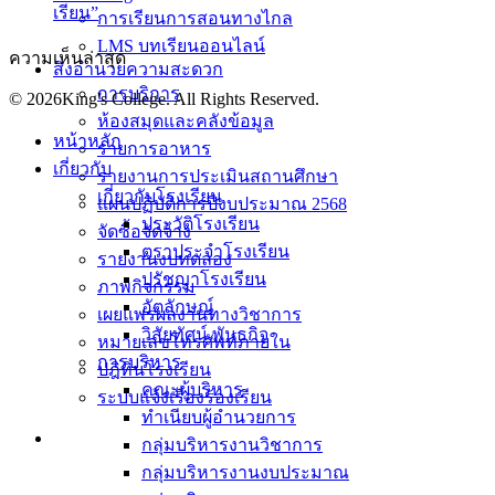
เรียน”
การเรียนการสอนทางไกล
LMS บทเรียนออนไลน์
ความเห็นล่าสุด
สิ่งอำนวยความสะดวก
การบริการ
© 2026King's College. All Rights Reserved.
ห้องสมุดและคลังข้อมูล
หน้าหลัก
รายการอาหาร
เกี่ยวกับ
รายงานการประเมินสถานศึกษา
เกี่ยวกับโรงเรียน
แผนปฏิบัติการปีงบประมาณ 2568
ประวัติโรงเรียน
จัดซื้อจัดจ้าง
ตราประจำโรงเรียน
รายงานงบทดลอง
ปรัชญาโรงเรียน
ภาพกิจกรรม
อัตลักษณ์
เผยแพร่ผลงานทางวิชาการ
วิสัยทัศน์ พันธกิจ
หมายเลขโทรศัพท์ภายใน
การบริหาร
ปฎิทินโรงเรียน
คณะผู้บริหาร
ระบบแจ้งเรื่องร้องเรียน
ทำเนียบผู้อำนวยการ
กลุ่มบริหารงานวิชาการ
กลุ่มบริหารงานงบประมาณ