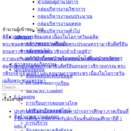
ทำเนียบผู้อำนวยการ
กลุ่มบริหารงานวิชาการ
กลุ่มบริหารงานงบประมาณ
กลุ่มบริหารงานบุคคล
จำนวนผู้เข้าชม :
518
กลุ่มบริหารงานทั่วไป
พิธีถวายพระพรชัยมงคล เนื่องในโอกาสวันเฉลิม
หลักสูตร
หลักสูตรสถานศึกษา
พระชนมพรรษา “พระบาทสมเด็จพระปรเมนทรรามาธิบดีศรีสิน
หลักสูตรผู้นำ
ทรมหาวชิราลงกรณ พระวชิรเกล้าเจ้าอยู่หัว”
หลักสูตรแผนการเรียนเทคโนโลยีและการจัดการ
ถวายแจกันดอกไม้ เบื้องหน้าพระบรมฉายาลักษณ์ พระบาท
ข่าวสารและกิจกรรม
สมเด็จพระปรเมนทรรามาธิบดีศรีสินทรมหาวชิราลงกรณ พระ
นักเรียนปัจจุบัน
วชิรเกล้าเจ้าอยู่หัว และลงนามถวายพระพร เนื่องในโอกาสวัน
ห้องสมุดและคลังข้อมูล
เฉลิมพระชนมพรรษา
ตรวจสอบผลการเรียน
ชมรม KC Channel
E-Learning
เรื่องล่าสุด
การเรียนการสอนทางไกล
LMS บทเรียนออนไลน์
ประกาศ เรื่อง เอกสารชำระค่าบำรุงการศึกษา ภาคเรียนที่
สิ่งอำนวยความสะดวก
1 ปีการศึกษา 2568 สำหรับนักเรียนชั้นมัธยมศึกษาปีที่ 1
การบริการ
และ 4
ห้องสมุดและคลังข้อมูล