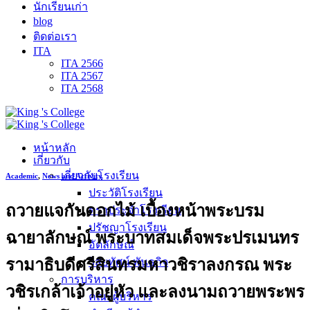
นักเรียนเก่า
blog
ติดต่อเรา
ITA
ITA 2566
ITA 2567
ITA 2568
หน้าหลัก
เกี่ยวกับ
เกี่ยวกับโรงเรียน
Academic
,
News and Activity
ประวัติโรงเรียน
ถวายแจกันดอกไม้ เบื้องหน้าพระบรม
ตราประจำโรงเรียน
ปรัชญาโรงเรียน
ฉายาลักษณ์ พระบาทสมเด็จพระปรเมนทร
อัตลักษณ์
รามาธิบดีศรีสินทรมหาวชิราลงกรณ พระ
วิสัยทัศน์ พันธกิจ
การบริหาร
วชิรเกล้าเจ้าอยู่หัว และลงนามถวายพระพร
คณะผู้บริหาร