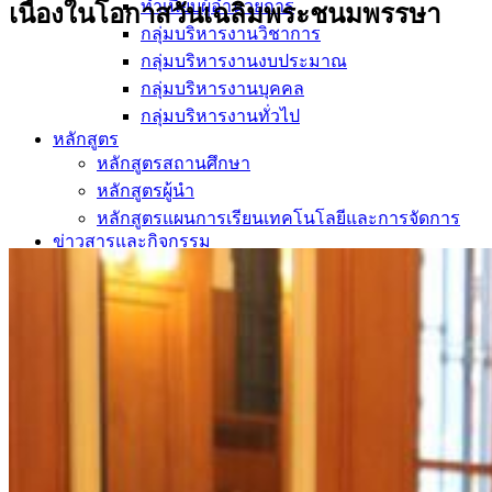
ทำเนียบผู้อำนวยการ
เนื่องในโอกาสวันเฉลิมพระชนมพรรษา
กลุ่มบริหารงานวิชาการ
กลุ่มบริหารงานงบประมาณ
กลุ่มบริหารงานบุคคล
กลุ่มบริหารงานทั่วไป
หลักสูตร
หลักสูตรสถานศึกษา
หลักสูตรผู้นำ
หลักสูตรแผนการเรียนเทคโนโลยีและการจัดการ
ข่าวสารและกิจกรรม
นักเรียนปัจจุบัน
ห้องสมุดและคลังข้อมูล
ตรวจสอบผลการเรียน
ชมรม KC Channel
E-Learning
การเรียนการสอนทางไกล
LMS บทเรียนออนไลน์
สิ่งอำนวยความสะดวก
การบริการ
ห้องสมุดและคลังข้อมูล