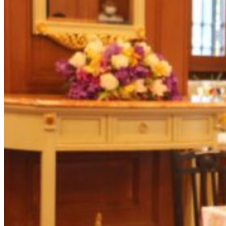
รายการอาหาร
รายงานการประเมินสถานศึกษา
แผนปฏิบัติการปีงบประมาณ 2568
จัดซื้อจัดจ้าง
รายงานงบทดลอง
ภาพกิจกรรม
เผยแพร่ผลงานทางวิชาการ
หมายเลขโทรศัพท์ภายใน
ปฎิทินโรงเรียน
ระบบแจ้งเรื่องร้องเรียน