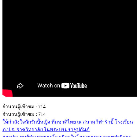
รายการอาหาร
รายงานการประเมินสถานศึกษา
แผนปฏิบัติการปีงบประมาณ 2568
จัดซื้อจัดจ้าง
รายงานงบทดลอง
ภาพกิจกรรม
เผยแพร่ผลงานทางวิชาการ
หมายเลขโทรศัพท์ภายใน
ปฎิทินโรงเรียน
ระบบแจ้งเรื่องร้องเรียน
จำนวนผู้เข้าชม :
714
จำนวนผู้เข้าชม :
714
ให้กำลังใจนักรักบี้หญิง ทีมชาติไทย ณ สนามกีฬารักบี้ โรงเรียน
ภ.ป.ร. ราชวิทยาลัย ในพระบรมราชูปถัมภ์