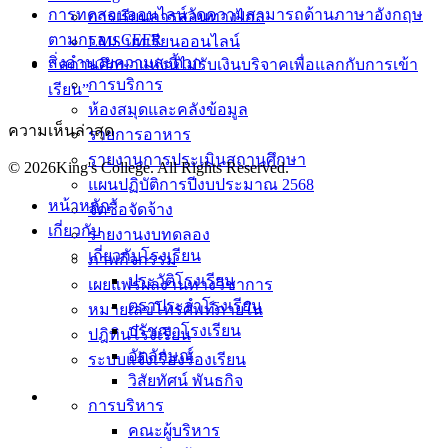
การทดสอบออนไลน์วัดความสามารถด้านภาษาอังกฤษ
การเรียนการสอนทางไกล
ตามกรอบ CEFR
LMS บทเรียนออนไลน์
สิ่งอำนวยความสะดวก
“ สถานศึกษาแห่งนี้ไม่รับเงินบริจาคเพื่อแลกกับการเข้า
การบริการ
เรียน”
ห้องสมุดและคลังข้อมูล
ความเห็นล่าสุด
รายการอาหาร
รายงานการประเมินสถานศึกษา
© 2026King's College. All Rights Reserved.
แผนปฏิบัติการปีงบประมาณ 2568
หน้าหลัก
จัดซื้อจัดจ้าง
เกี่ยวกับ
รายงานงบทดลอง
เกี่ยวกับโรงเรียน
ภาพกิจกรรม
ประวัติโรงเรียน
เผยแพร่ผลงานทางวิชาการ
ตราประจำโรงเรียน
หมายเลขโทรศัพท์ภายใน
ปรัชญาโรงเรียน
ปฎิทินโรงเรียน
อัตลักษณ์
ระบบแจ้งเรื่องร้องเรียน
วิสัยทัศน์ พันธกิจ
การบริหาร
คณะผู้บริหาร