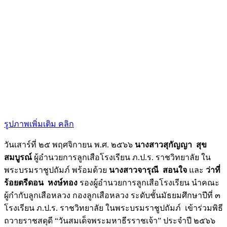
รูปภาพเพิ่มเติม คลิก
วันเสาร์ที่ ๒๕ พฤศจิกายน พ.ศ. ๒๕๖๖
นางสาวสุกัญญา สุข
สมบูรณ์
ผู้อำนวยการลูกเสือโรงเรียน ภ.ป.ร. ราชวิทยาลัย ใน
พระบรมราชูปถัมภ์ พร้อมด้วย
นางสาวจารุณี สอนใจ
และ
ว่าที่
ร้อยตรีดอน หงษ์ทอง
รองผู้อำนวยการลูกเสือโรงเรียน นำคณะ
ผู้กำกับลูกเสือหลวง กองลูกเสือหลวง ระดับชั้นมัธยมศึกษาปีที่ ๓
โรงเรียน ภ.ป.ร. ราชวิทยาลัย ในพระบรมราชูปถัมภ์ เข้าร่วมพิธี
ถวายราชสดุดี “วันสมเด็จพระมหาธีรราชเจ้า” ประจำปี ๒๕๖๖