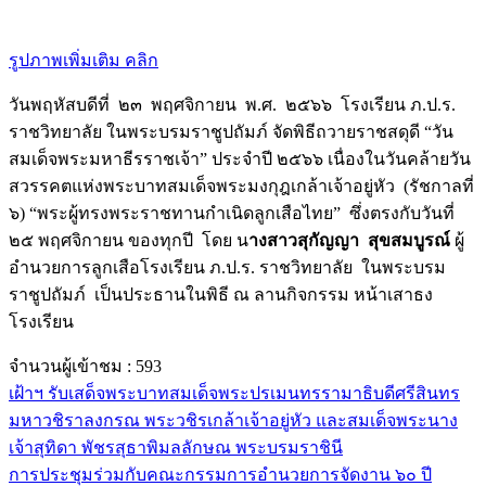
รูปภาพเพิ่มเติม คลิก
วันพฤหัสบดีที่ ๒๓ พฤศจิกายน พ.ศ. ๒๕๖๖ โรงเรียน ภ.ป.ร.
ราชวิทยาลัย ในพระบรมราชูปถัมภ์ จัดพิธีถวายราชสดุดี “วัน
สมเด็จพระมหาธีรราชเจ้า” ประจำปี ๒๕๖๖ เนื่องในวันคล้ายวัน
สวรรคตแห่งพระบาทสมเด็จพระมงกุฎเกล้าเจ้าอยู่หัว (รัชกาลที่
๖) “พระผู้ทรงพระราชทานกำเนิดลูกเสือไทย” ซึ่งตรงกับวันที่
๒๕ พฤศจิกายน ของทุกปี โดย น
างสาวสุกัญญา สุขสมบูรณ์
ผู้
อำนวยการลูกเสือโรงเรียน ภ.ป.ร. ราชวิทยาลัย ในพระบรม
ราชูปถัมภ์ เป็นประธานในพิธี ณ ลานกิจกรรม หน้าเสาธง
โรงเรียน
จำนวนผู้เข้าชม :
593
เฝ้าฯ รับเสด็จพระบาทสมเด็จพระปรเมนทรรามาธิบดีศรีสินทร
มหาวชิราลงกรณ พระวชิรเกล้าเจ้าอยู่หัว และสมเด็จพระนาง
เจ้าสุทิดา พัชรสุธาพิมลลักษณ พระบรมราชินี
การประชุมร่วมกับคณะกรรมการอำนวยการจัดงาน ๖๐ ปี