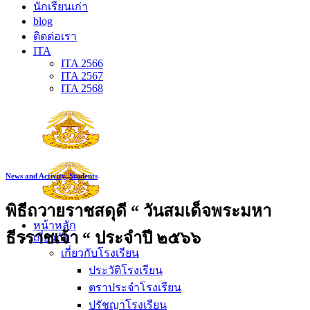
นักเรียนเก่า
blog
ติดต่อเรา
ITA
ITA 2566
ITA 2567
ITA 2568
News and Activity
,
Students
พิธีถวายราชสดุดี “ วันสมเด็จพระมหา
หน้าหลัก
ธีรราชเจ้า “ ประจำปี ๒๕๖๖
เกี่ยวกับ
เกี่ยวกับโรงเรียน
ประวัติโรงเรียน
ตราประจำโรงเรียน
ปรัชญาโรงเรียน