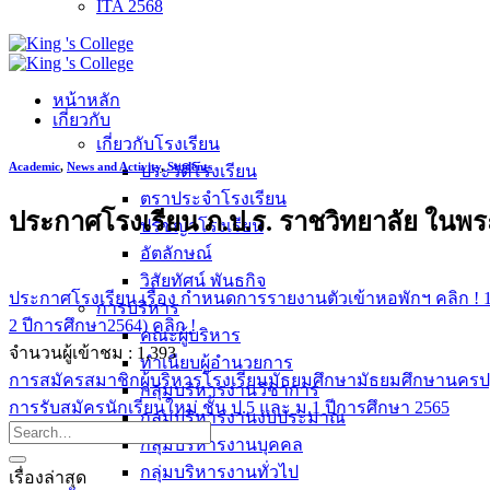
ITA 2568
หน้าหลัก
เกี่ยวกับ
เกี่ยวกับโรงเรียน
Academic
,
News and Activity
,
Students
ประวัติโรงเรียน
ตราประจำโรงเรียน
ประกาศโรงเรียน ภ.ป.ร. ราชวิทยาลัย ในพร
ปรัชญาโรงเรียน
อัตลักษณ์
วิสัยทัศน์ พันธกิจ
ประกาศโรงเรียน เรื่อง กำหนดการรายงานตัวเข้าหอพักฯ คลิก !
การบริหาร
2 ปีการศึกษา2564) คลิก !
คณะผู้บริหาร
จำนวนผู้เข้าชม :
1,393
ทำเนียบผู้อำนวยการ
การสมัครสมาชิกผู้บริหารโรงเรียนมัธยมศึกษามัธยมศึกษานคร
กลุ่มบริหารงานวิชาการ
การรับสมัครนักเรียนใหม่ ชั้น ป.5 และ ม.1 ปีการศึกษา 2565
กลุ่มบริหารงานงบประมาณ
กลุ่มบริหารงานบุคคล
กลุ่มบริหารงานทั่วไป
เรื่องล่าสุด