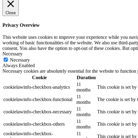
Close
Privacy Overview
This website uses cookies to improve your experience while you navigat
working of basic functionalities of the website. We also use third-pa
consent. You also have the option to opt-out of these cookies. But op
Necessary
Necessary
Always Enabled
Necessary cookies are absolutely essential for the website to function
Cookie
Duration
11
cookielawinfo-checkbox-analytics
This cookie is set b
months
11
cookielawinfo-checkbox-functional
The cookie is set by
months
11
cookielawinfo-checkbox-necessary
This cookie is set b
months
11
cookielawinfo-checkbox-others
This cookie is set b
months
cookielawinfo-checkbox-
11
This cookie is set b