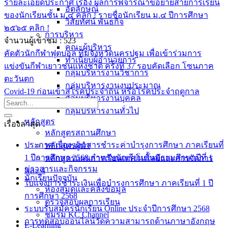
รายละเอียดประกาศ เรื่อง ผลการพิจารณาขอย้ายสายการเรียน
อัตลักษณ์
ของนักเรียนชั้น ม.๔ คลิก !
รายชื่อนักเรียน ม.๔ ปีการศึกษา
วิสัยทัศน์ พันธกิจ
๒๕๖๕ คลิก !
การบริหาร
จำนวนผู้เข้าชม :
523
คณะผู้บริหาร
คัดตัวนักกีฬาฟุตบอล ทีมจังหวัดนครปฐม เพื่อเข้าร่วมการ
ทำเนียบผู้อำนวยการ
แข่งขันกีฬาเยาวชนแห่งชาติ ครั้งที่ 37 รอบคัดเลือก โซนภาค
กลุ่มบริหารงานวิชาการ
ตะวันตก
กลุ่มบริหารงานงบประมาณ
Covid-19 ก่อนเข้าสู่โรคประจำถิ่น หรือโรคประจำฤดูกาล
กลุ่มบริหารงานบุคคล
กลุ่มบริหารงานทั่วไป
หลักสูตร
เรื่องล่าสุด
หลักสูตรสถานศึกษา
ประกาศ เรื่อง เอกสารชำระค่าบำรุงการศึกษา ภาคเรียนที่
หลักสูตรผู้นำ
1 ปีการศึกษา 2568 สำหรับนักเรียนชั้นมัธยมศึกษาปีที่ 1
หลักสูตรแผนการเรียนเทคโนโลยีและการจัดการ
ข่าวสารและกิจกรรม
และ 4
นักเรียนปัจจุบัน
ใบแจ้งการชำระเงินเพื่อบำรุงการศึกษา ภาคเรียนที่ 1 ปี
ห้องสมุดและคลังข้อมูล
การศึกษา 2568
ตรวจสอบผลการเรียน
ระบบรับสมัครนักเรียน Online ประจำปีการศึกษา 2568
ชมรม KC Channel
การทดสอบออนไลน์วัดความสามารถด้านภาษาอังกฤษ
E-Learning