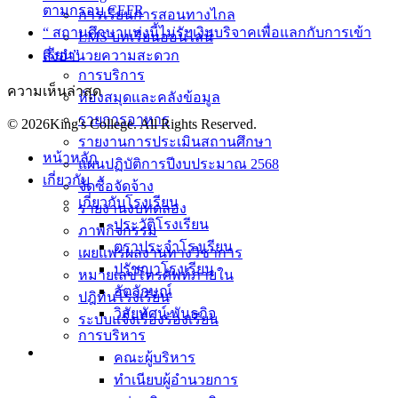
ตามกรอบ CEFR
การเรียนการสอนทางไกล
“ สถานศึกษาแห่งนี้ไม่รับเงินบริจาคเพื่อแลกกับการเข้า
LMS บทเรียนออนไลน์
เรียน”
สิ่งอำนวยความสะดวก
การบริการ
ความเห็นล่าสุด
ห้องสมุดและคลังข้อมูล
รายการอาหาร
© 2026King's College. All Rights Reserved.
รายงานการประเมินสถานศึกษา
หน้าหลัก
แผนปฏิบัติการปีงบประมาณ 2568
เกี่ยวกับ
จัดซื้อจัดจ้าง
เกี่ยวกับโรงเรียน
รายงานงบทดลอง
ประวัติโรงเรียน
ภาพกิจกรรม
ตราประจำโรงเรียน
เผยแพร่ผลงานทางวิชาการ
ปรัชญาโรงเรียน
หมายเลขโทรศัพท์ภายใน
อัตลักษณ์
ปฎิทินโรงเรียน
วิสัยทัศน์ พันธกิจ
ระบบแจ้งเรื่องร้องเรียน
การบริหาร
คณะผู้บริหาร
ทำเนียบผู้อำนวยการ