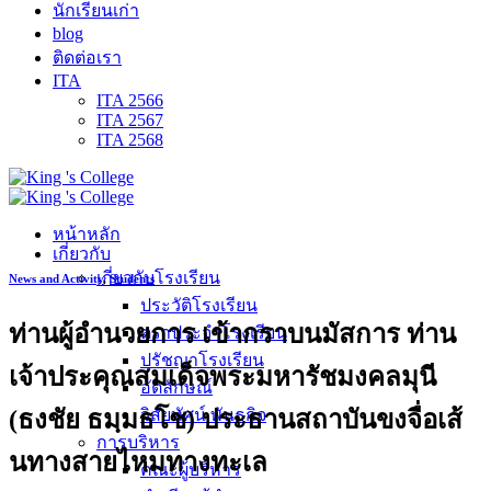
นักเรียนเก่า
blog
ติดต่อเรา
ITA
ITA 2566
ITA 2567
ITA 2568
หน้าหลัก
เกี่ยวกับ
เกี่ยวกับโรงเรียน
News and Activity
,
Students
ประวัติโรงเรียน
ท่านผู้อำนวยการ เข้ากราบนมัสการ ท่าน
ตราประจำโรงเรียน
ปรัชญาโรงเรียน
เจ้าประคุณสมเด็จพระมหารัชมงคลมุนี
อัตลักษณ์
(ธงชัย ธมฺมธโช) ประธานสถาบันขงจื่อเส้
วิสัยทัศน์ พันธกิจ
การบริหาร
นทางสายไหมทางทะเล
คณะผู้บริหาร