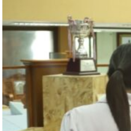
รายการอาหาร
รายงานการประเมินสถานศึกษา
แผนปฏิบัติการปีงบประมาณ 2568
จัดซื้อจัดจ้าง
รายงานงบทดลอง
ภาพกิจกรรม
เผยแพร่ผลงานทางวิชาการ
หมายเลขโทรศัพท์ภายใน
ปฎิทินโรงเรียน
ระบบแจ้งเรื่องร้องเรียน