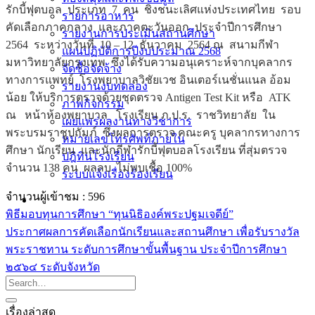
รักบี้ฟุตบอล ประเภท 7 คน ชิงชนะเลิศแห่งประเทศไทย รอบ
รายการอาหาร
คัดเลือกภาคกลาง และภาคตะวันออก ประจำปีการศึกษา
รายงานการประเมินสถานศึกษา
2564 ระหว่างวันที่ 10 – 12 ธันวาคม 2564 ณ สนามกีฬา
แผนปฏิบัติการปีงบประมาณ 2568
มหาวิทยาลัยกรุงเทพ ซึ่งได้รับความอนุเคราะห์จากบุคลากร
จัดซื้อจัดจ้าง
ทางการแพทย์ โรงพยาบาลวิชัยเวช อินเตอร์เนชั่นแนล อ้อม
รายงานงบทดลอง
น้อย ให้บริการตรวจ
ด้วยชุดตรวจ Antigen Test Kit หรือ ATK
ภาพกิจกรรม
ณ หน้าห้องพยาบาล โรงเรียน ภ.ป.ร. ราชวิทยาลัย ใน
เผยแพร่ผลงานทางวิชาการ
พระบรมราชูปถัมภ์ ซึ่งผลการตรวจ คณะครู บุคลากรทางการ
หมายเลขโทรศัพท์ภายใน
ศึกษา นักเรียน และนักกีฬารักบี้ฟุตบอลโรงเรียน ที่สุ่มตรวจ
ปฎิทินโรงเรียน
จำนวน 138 คน ผลลบ ไม่พบเชื้อ 100%
ระบบแจ้งเรื่องร้องเรียน
จำนวนผู้เข้าชม :
596
พิธีมอบทุนการศึกษา “ทุนนิธิองค์พระปฐมเจดีย์”
ประกาศผลการคัดเลือกนักเรียนและสถานศึกษา เพื่อรับรางวัล
พระราชทาน ระดับการศึกษาขั้นพื้นฐาน ประจำปีการศึกษา
๒๕๖๔ ระดับจังหวัด
เรื่องล่าสุด