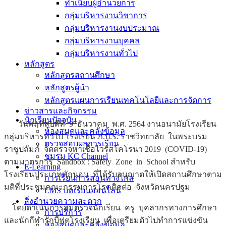
ทำเนียบผู้อำนวยการ
กลุ่มบริหารงานวิชาการ
กลุ่มบริหารงานงบประมาณ
กลุ่มบริหารงานบุคคล
กลุ่มบริหารงานทั่วไป
หลักสูตร
หลักสูตรสถานศึกษา
หลักสูตรผู้นำ
หลักสูตรแผนการเรียนเทคโนโลยีและการจัดการ
ข่าวสารและกิจกรรม
นักเรียนปัจจุบัน
วันพฤหัสบดีที่ 9 ธันวาคม พ.ศ. 2564 งานอนามัยโรงเรียน
ห้องสมุดและคลังข้อมูล
กลุ่มบริหารทั่วไป โรงเรียน ภ.ป.ร. ราชวิทยาลัย
ในพระบรม
ตรวจสอบผลการเรียน
ราชูปถัมภ์ จัดตรวจหาเชื้อไวรัสโคโรนา 2019 (COVID-19)
ชมรม KC Channel
ตามมาตรการ Sandbox : Safety Zone in School สำหรับ
E-Learning
โรงเรียนประเภทพักนอน ที่ได้รับอนุญาตให้เปิดสถานศึกษาตาม
การเรียนการสอนทางไกล
มติที่ประชุมคณะกรรมการโรคติดต่อ จังหวัดนครปฐม
LMS บทเรียนออนไลน์
สิ่งอำนวยความสะดวก
โดยดำเนินการสุ่มตรวจนักเรียน ครู บุคลากรทางการศึกษา
การบริการ
และนักกีฬารักบี้ฟุตโรงเรียน เพื่อเตรียมตัวไปทำการแข่งขัน
ห้องสมุดและคลังข้อมูล