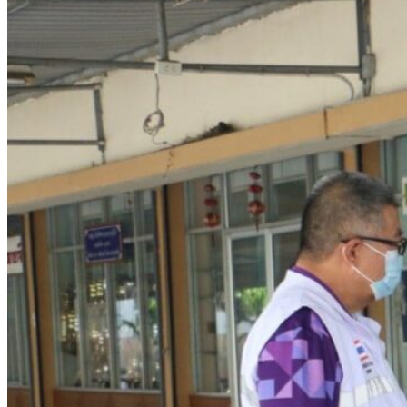
หลักสูตร
หลักสูตรสถานศึกษา
หลักสูตรผู้นำ
หลักสูตรแผนการเรียนเทคโนโลยีและการจัดการ
ข่าวสารและกิจกรรม
นักเรียนปัจจุบัน
ห้องสมุดและคลังข้อมูล
ตรวจสอบผลการเรียน
ชมรม KC Channel
E-Learning
การเรียนการสอนทางไกล
LMS บทเรียนออนไลน์
สิ่งอำนวยความสะดวก
การบริการ
ห้องสมุดและคลังข้อมูล
รายการอาหาร
รายงานการประเมินสถานศึกษา
แผนปฏิบัติการปีงบประมาณ 2568
จัดซื้อจัดจ้าง