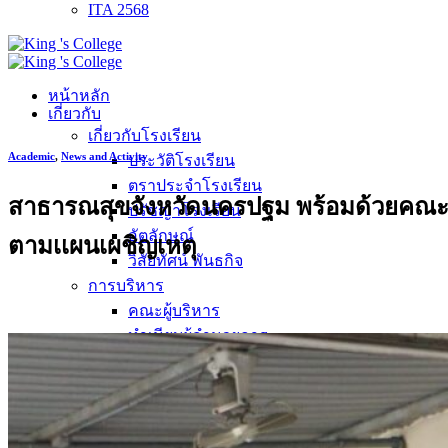
ITA 2568
หน้าหลัก
เกี่ยวกับ
เกี่ยวกับโรงเรียน
Academic
,
News and Activity
ประวัติโรงเรียน
ตราประจำโรงเรียน
สาธารณสุขจังหวัดนครปฐม พร้อมด้วยคณะ
ปรัชญาโรงเรียน
อัตลักษณ์
ตามเเผนเผชิญเหตุ
วิสัยทัศน์ พันธกิจ
การบริหาร
คณะผู้บริหาร
ทำเนียบผู้อำนวยการ
กลุ่มบริหารงานวิชาการ
กลุ่มบริหารงานงบประมาณ
กลุ่มบริหารงานบุคคล
กลุ่มบริหารงานทั่วไป