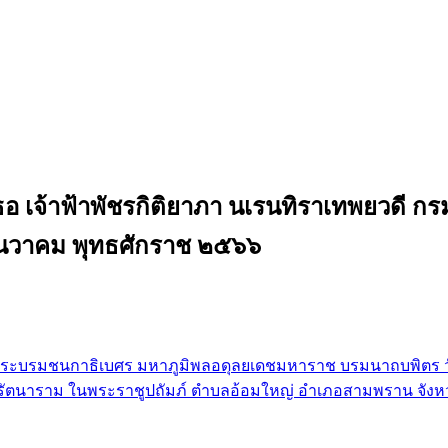
 เจ้าฟ้าพัชรกิติยาภา นเรนทิราเทพยวดี กร
 ธันวาคม พุทธศักราช ๒๕๖๖
ระบรมชนกาธิเบศร มหาภูมิพลอดุลยเดชมหาราช บรมนาถบพิตร วั
พรัตนาราม ในพระราชูปถัมภ์ ตำบลอ้อมใหญ่ อำเภอสามพราน จัง