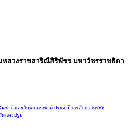
มหลวงราชสาริณีสิริพัชร มหาวัชรราชธิดา
นชาติ และวันพ่อแห่งชาติ ประจำปีการศึกษา ๒๕๖๖
หวัดนครปฐม