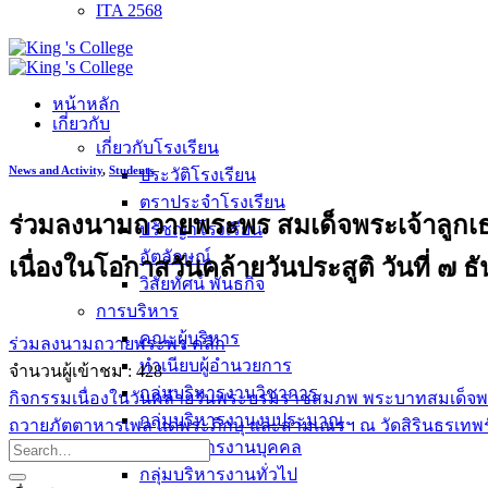
ITA 2568
หน้าหลัก
เกี่ยวกับ
เกี่ยวกับโรงเรียน
News and Activity
,
Students
ประวัติโรงเรียน
ตราประจำโรงเรียน
ร่วมลงนามถวายพระพร สมเด็จพระเจ้าลูกเธอ
ปรัชญาโรงเรียน
อัตลักษณ์
เนื่องในโอกาสวันคล้ายวันประสูติ วันที่ ๗
วิสัยทัศน์ พันธกิจ
การบริหาร
คณะผู้บริหาร
ร่วมลงนามถวายพระพร คลิก
ทำเนียบผู้อำนวยการ
จำนวนผู้เข้าชม :
428
กลุ่มบริหารงานวิชาการ
กิจกรรมเนื่องในวันคล้ายวันพระบรมราชสมภพ พระบาทสมเด็จพ
กลุ่มบริหารงานงบประมาณ
ถวายภัตตาหารเพล แด่พระภิกษุ และสามเณรฯ ณ วัดสิรินธรเท
กลุ่มบริหารงานบุคคล
กลุ่มบริหารงานทั่วไป