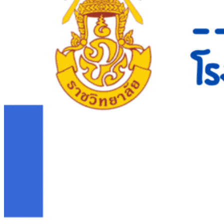
คณะผู้บริหาร
ทำเนียบผู้อำนวยการ
กลุ่มบริหารงานวิชาการ
กลุ่มบริหารงานงบประมาณ
กลุ่มบริหารงานบุคคล
กลุ่มบริหารงานทั่วไป
หลักสูตร
หลักสูตรสถานศึกษา
หลักสูตรผู้นำ
หลักสูตรแผนการเรียนเทคโนโลยีและการจัดการ
ข่าวสารและกิจกรรม
นักเรียนปัจจุบัน
ห้องสมุดและคลังข้อมูล
ตรวจสอบผลการเรียน
ชมรม KC Channel
E-Learning
การเรียนการสอนทางไกล
LMS บทเรียนออนไลน์
สิ่งอำนวยความสะดวก