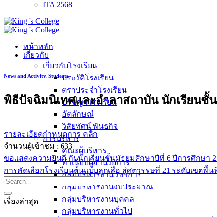
ITA 2568
หน้าหลัก
เกี่ยวกับ
เกี่ยวกับโรงเรียน
News and Activity
,
Students
ประวัติโรงเรียน
ตราประจำโรงเรียน
พิธีปัจฉิมนิเทศและอำลาสถาบัน นักเรียนชั้น
ปรัชญาโรงเรียน
อัตลักษณ์
วิสัยทัศน์ พันธกิจ
รายละเอียดกำหนดการ คลิก
การบริหาร
จำนวนผู้เข้าชม :
633
คณะผู้บริหาร
ขอแสดงความยินดี กับนักเรียนชั้นมัธยมศึกษาปีที่ 6 ปีการศึกษา 25
ทำเนียบผู้อำนวยการ
การคัดเลือกโรงเรียนต้นแบบลูกเสือ สู่ศตวรรษที่ 21 ระดับเขต
กลุ่มบริหารงานวิชาการ
กลุ่มบริหารงานงบประมาณ
กลุ่มบริหารงานบุคคล
เรื่องล่าสุด
กลุ่มบริหารงานทั่วไป