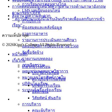
ระบบรับสมัครนักเรียน Online ประจำปีการศึกษา 2568
การเรียนการสอนทางไกล
การทดสอบออนไลน์วัดความสามารถด้านภาษาอังกฤษ
LMS บทเรียนออนไลน์
ตามกรอบ CEFR
สิ่งอำนวยความสะดวก
“ สถานศึกษาแห่งนี้ไม่รับเงินบริจาคเพื่อแลกกับการเข้า
การบริการ
เรียน”
ห้องสมุดและคลังข้อมูล
รายการอาหาร
ความเห็นล่าสุด
รายงานการประเมินสถานศึกษา
© 2026King's College. All Rights Reserved.
แผนปฏิบัติการปีงบประมาณ 2568
จัดซื้อจัดจ้าง
หน้าหลัก
รายงานงบทดลอง
เกี่ยวกับ
ภาพกิจกรรม
เกี่ยวกับโรงเรียน
เผยแพร่ผลงานทางวิชาการ
ประวัติโรงเรียน
หมายเลขโทรศัพท์ภายใน
ตราประจำโรงเรียน
ปฎิทินโรงเรียน
ปรัชญาโรงเรียน
ระบบแจ้งเรื่องร้องเรียน
อัตลักษณ์
วิสัยทัศน์ พันธกิจ
การบริหาร
คณะผู้บริหาร