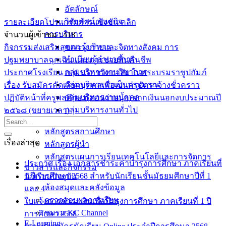
อัตลักษณ์
วิสัยทัศน์ พันธกิจ
รายละเอียดโปรแกรมการแข่งขัน คลิก
การบริหาร
จำนวนผู้เข้าชม :
418
คณะผู้บริหาร
กิจกรรมส่งเสริมสุขภาวะกายและจิตทางสังคม การ
ทำเนียบผู้อำนวยการ
ปฐมพยาบาลฉุกเฉิน และการช่วยฟื้นคืนชีพ
กลุ่มบริหารงานวิชาการ
ประกาศโรงเรียน ภ.ป.ร.ราชวิทยาลัย ในพระบรมราชูปถัมภ์
กลุ่มบริหารงานงบประมาณ
เรื่อง รับสมัครคัดเลือกบุคคลเพื่อเป็นครูอัตราจ้างชั่วคราว
กลุ่มบริหารงานบุคคล
ปฏิบัติหน้าที่ครูพลศึกษา(สอนว่ายน้ำ) จากเงินนอกงบประมาณปี
กลุ่มบริหารงานทั่วไป
๒๕๖๘ (ขยายเวลา)
หลักสูตร
หลักสูตรสถานศึกษา
เรื่องล่าสุด
หลักสูตรผู้นำ
หลักสูตรแผนการเรียนเทคโนโลยีและการจัดการ
ประกาศ เรื่อง เอกสารชำระค่าบำรุงการศึกษา ภาคเรียนที่
ข่าวสารและกิจกรรม
1 ปีการศึกษา 2568 สำหรับนักเรียนชั้นมัธยมศึกษาปีที่ 1
นักเรียนปัจจุบัน
ห้องสมุดและคลังข้อมูล
และ 4
ตรวจสอบผลการเรียน
ใบแจ้งการชำระเงินเพื่อบำรุงการศึกษา ภาคเรียนที่ 1 ปี
ชมรม KC Channel
การศึกษา 2568
E-Learning