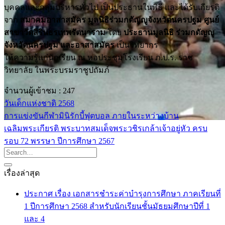
บุคคลและกลุ่มบริหารทั่วไป เป็นประธานในพิธี และได้รับเกียรติ
จาก
สมาคมอาสาสมัคร มูลนิธิร่วมกตัญญูจังหวัดนครปฐม ศูนย์
สาขาวัดสิรินธรเทพรัตนาราม
โดย
ประธานมูลนิธิ ร่วมกตัญญู
จังหวัดนครปฐม และอาสาสมัคร
เป็นวิทยากร
ให้ความรู้แก่นักเรียน ณ หอประชุมโรงเรียน ภ.ป.ร. ราช
วิทยาลัย ในพระบรมราชูปถัมภ์
จำนวนผู้เข้าชม :
247
วันเด็กแห่งชาติ 2568
การแข่งขันกีฬามินิรักบี้ฟุตบอล ภายในระหว่างบ้าน
เฉลิมพระเกียรติ พระบาทสมเด็จพระวชิรเกล้าเจ้าอยู่หัว ครบ
รอบ 72 พรรษา ปีการศึกษา 2567
เรื่องล่าสุด
ประกาศ เรื่อง เอกสารชำระค่าบำรุงการศึกษา ภาคเรียนที่
1 ปีการศึกษา 2568 สำหรับนักเรียนชั้นมัธยมศึกษาปีที่ 1
และ 4