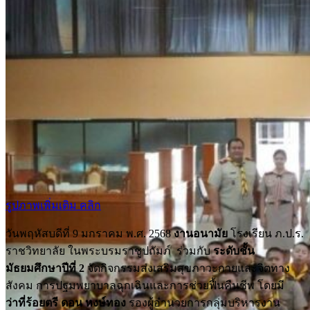
รูปภาพเพิ่มเติม คลิก
วันพฤหัสบดีที่ 9 มกราคม พ.ศ. 2568
งานอนามัย
โรงเรียน ภ.ป.ร.
ราชวิทยาลัย ในพระบรมราชูปถัมภ์ ร่วมกับ
ระดับชั้น
มัธยมศึกษาปีที่ 2
จัดกิจกรรมส่งเสริมสุขภาวะกายและจิตทาง
สังคม การปฐมพยาบาลฉุกเฉินและการช่วยฟื้นคืนชีพ โดยมี
ว่าที่ร้อยตรี ดอน หงษ์ทอง
รองผู้อำนวยการกลุ่มบริหารงาน